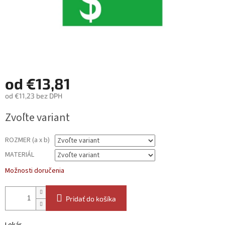
od
€13,81
od
€11,23
bez DPH
Jednotková
Zvoľte variant
cena:
ROZMER (a x b)
MATERIÁL
Možnosti doručenia
Pridať do košíka