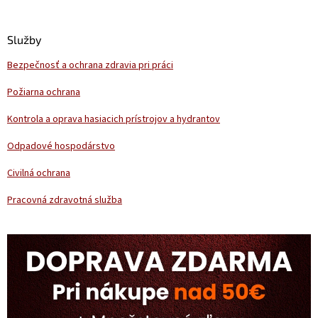
á
p
ä
Služby
t
Bezpečnosť a ochrana zdravia pri práci
i
e
Požiarna ochrana
Kontrola a oprava hasiacich prístrojov a hydrantov
Odpadové hospodárstvo
Civilná ochrana
Pracovná zdravotná služba