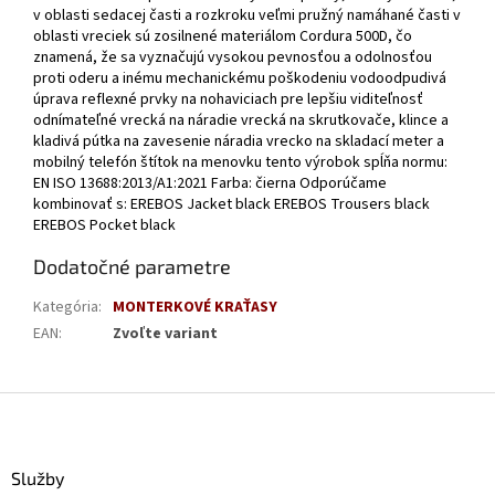
v oblasti sedacej časti a rozkroku veľmi pružný namáhané časti v
oblasti vreciek sú zosilnené materiálom Cordura 500D, čo
znamená, že sa vyznačujú vysokou pevnosťou a odolnosťou
proti oderu a inému mechanickému poškodeniu vodoodpudivá
úprava reflexné prvky na nohaviciach pre lepšiu viditeľnosť
odnímateľné vrecká na náradie vrecká na skrutkovače, klince a
kladivá pútka na zavesenie náradia vrecko na skladací meter a
mobilný telefón štítok na menovku tento výrobok spĺňa normu:
EN ISO 13688:2013/A1:2021 Farba: čierna Odporúčame
kombinovať s: EREBOS Jacket black EREBOS Trousers black
EREBOS Pocket black
Dodatočné parametre
Kategória
:
MONTERKOVÉ KRAŤASY
EAN
:
Zvoľte variant
Z
á
p
ä
Služby