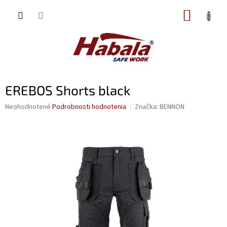
Prejsť
NÁKUP
na
obsah
KOŠÍK
EREBOS Shorts black
Priemerné
Neohodnotené
Podrobnosti hodnotenia
Značka:
BENNON
hodnotenie
produktu
je
0,0
z
5
hviezdičiek.