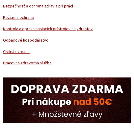
t
Bezpečnosť a ochrana zdravia pri práci
i
e
Požiarna ochrana
Kontrola a oprava hasiacich prístrojov a hydrantov
Odpadové hospodárstvo
Civilná ochrana
Pracovná zdravotná služba