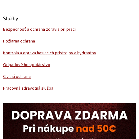
á
p
ä
Služby
t
Bezpečnosť a ochrana zdravia pri práci
i
e
Požiarna ochrana
Kontrola a oprava hasiacich prístrojov a hydrantov
Odpadové hospodárstvo
Civilná ochrana
Pracovná zdravotná služba