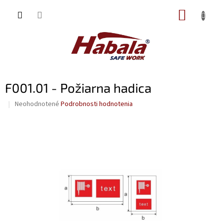
Prejsť
NÁKUP
na
obsah
KOŠÍK
F001.01 - Požiarna hadica
Priemerné
Neohodnotené
Podrobnosti hodnotenia
hodnotenie
produktu
je
0,0
z
5
hviezdičiek.