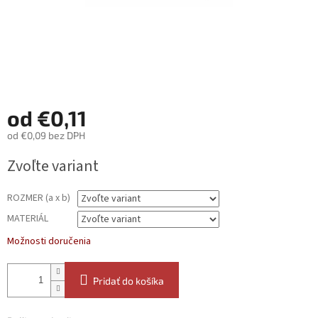
od
€0,11
od
€0,09
bez DPH
Jednotková
Zvoľte variant
cena:
ROZMER (a x b)
MATERIÁL
Možnosti doručenia
Pridať do košíka