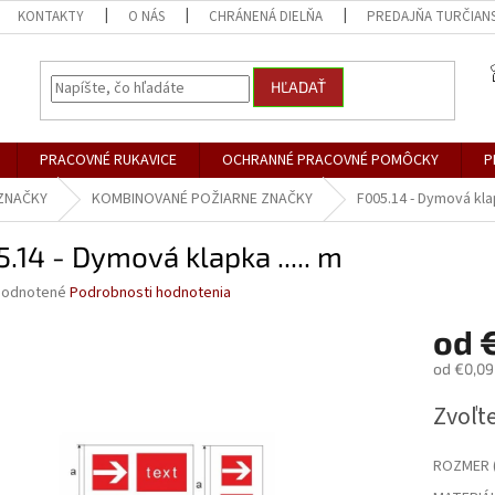
KONTAKTY
O NÁS
CHRÁNENÁ DIELŇA
PREDAJŇA TURČIANS
HĽADAŤ
PRACOVNÉ RUKAVICE
OCHRANNÉ PRACOVNÉ POMÔCKY
P
ZNAČKY
KOMBINOVANÉ POŽIARNE ZNAČKY
F005.14 - Dymová klap
.14 - Dymová klapka ..... m
merné
odnotené
Podrobnosti hodnotenia
otenie
od
€
uktu
od
€0,09
Jednotk
Zvoľte
cena:
dičiek.
ROZMER (