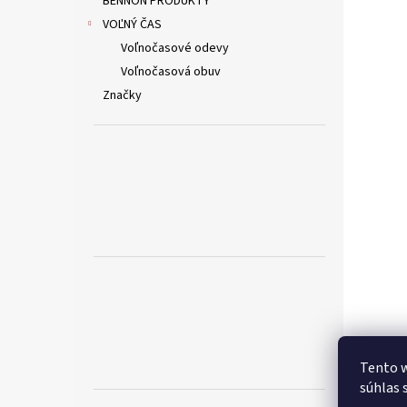
BENNON PRODUKTY
VOĽNÝ ČAS
Voľnočasové odevy
Voľnočasová obuv
Značky
Tento w
súhlas 