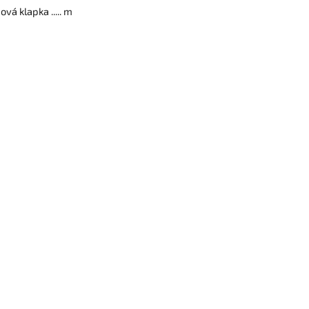
vá klapka ..... m