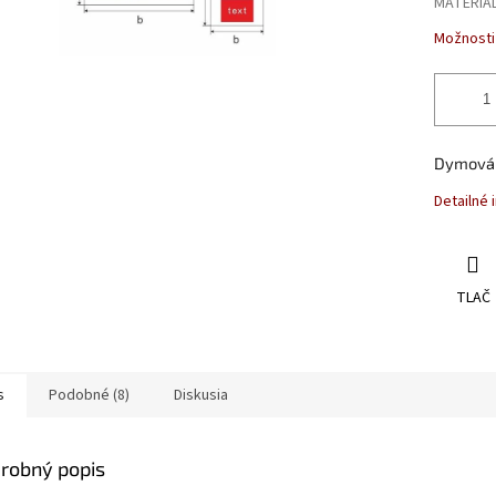
MATERIÁ
Možnosti
Dymová k
Detailné 
TLAČ
s
Podobné (8)
Diskusia
robný popis