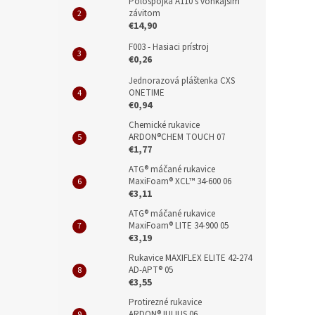
Polospojka A110 s vonkajším
závitom
€14,90
F003 - Hasiaci prístroj
€0,26
Jednorazová pláštenka CXS
ONETIME
€0,94
Chemické rukavice
ARDON®CHEM TOUCH 07
€1,77
ATG® máčané rukavice
MaxiFoam® XCL™ 34-600 06
€3,11
ATG® máčané rukavice
MaxiFoam® LITE 34-900 05
€3,19
Rukavice MAXIFLEX ELITE 42-274
AD-APT® 05
€3,55
Protirezné rukavice
ARDON®JULIUS 06