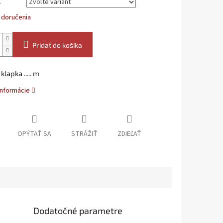
L
 doručenia
Pridať do košíka
lapka ..... m
informácie
OPÝTAŤ SA
STRÁŽIŤ
ZDIEĽAŤ
Dodatočné parametre