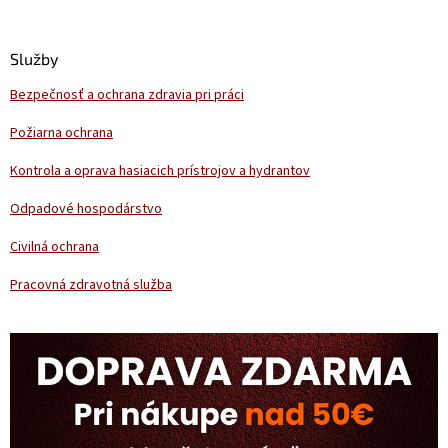
á
p
ä
Služby
t
Bezpečnosť a ochrana zdravia pri práci
i
e
Požiarna ochrana
Kontrola a oprava hasiacich prístrojov a hydrantov
Odpadové hospodárstvo
Civilná ochrana
Pracovná zdravotná služba