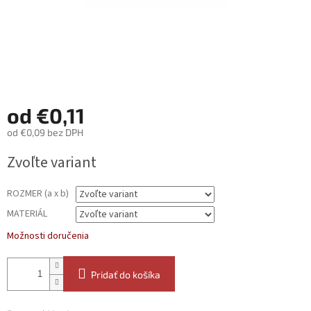
od
€0,11
od
€0,09
bez DPH
Jednotková
Zvoľte variant
cena:
ROZMER (a x b)
MATERIÁL
Možnosti doručenia
Pridať do košíka