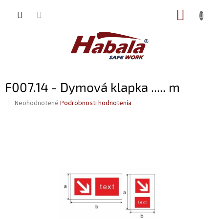
Prejsť
NÁKUP
na
obsah
KOŠÍK
F007.14 - Dymová klapka ..... m
Priemerné
Neohodnotené
Podrobnosti hodnotenia
hodnotenie
produktu
je
0,0
z
5
hviezdičiek.