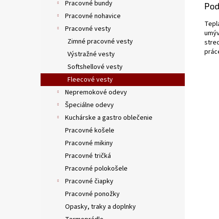
Pracovné bundy
Pod
Pracovné nohavice
Teplá
Pracovné vesty
umýv
Zimné pracovné vesty
stre
prác
Výstražné vesty
Softshellové vesty
Fleecové vesty
Nepremokové odevy
Špeciálne odevy
Kuchárske a gastro oblečenie
Pracovné košele
Pracovné mikiny
Pracovné tričká
Pracovné polokošele
Pracovné čiapky
Pracovné ponožky
Opasky, traky a doplnky