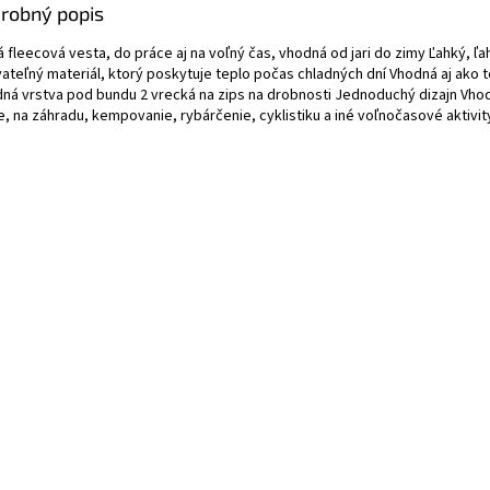
robný popis
 fleecová vesta, do práce aj na voľný čas, vhodná od jari do zimy Ľahký, ľ
ateľný materiál, ktorý poskytuje teplo počas chladných dní Vhodná aj ako t
dná vrstva pod bundu 2 vrecká na zips na drobnosti Jednoduchý dizajn Vho
e, na záhradu, kempovanie, rybárčenie, cyklistiku a iné voľnočasové aktivit