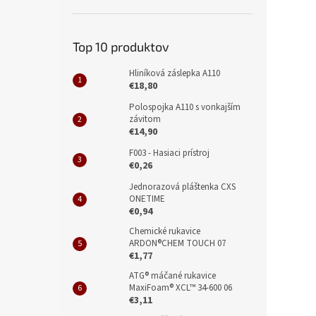
Top 10 produktov
Hliníková záslepka A110
€18,80
Polospojka A110 s vonkajším
závitom
€14,90
F003 - Hasiaci prístroj
€0,26
Jednorazová pláštenka CXS
ONETIME
€0,94
Chemické rukavice
ARDON®CHEM TOUCH 07
€1,77
ATG® máčané rukavice
MaxiFoam® XCL™ 34-600 06
€3,11