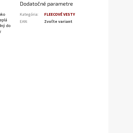
Dodatočné parametre
ahko
Kategória
:
FLEECOVÉ VESTY
eplá
EAN
:
Zvoľte variant
dný do
y