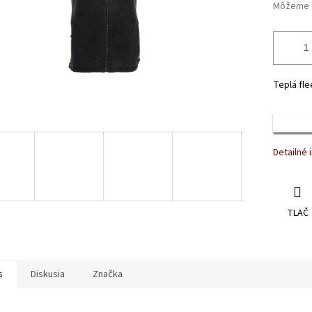
Môžeme d
Teplá fle
Detailné 
TLAČ
s
Diskusia
Značka