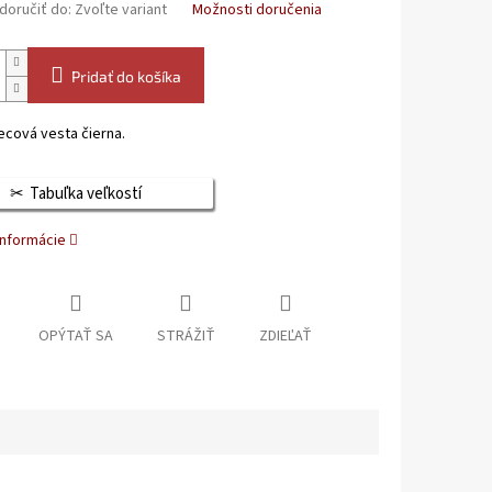
oručiť do:
Zvoľte variant
Možnosti doručenia
Pridať do košíka
ecová vesta čierna.
Tabuľka veľkostí
informácie
OPÝTAŤ SA
STRÁŽIŤ
ZDIEĽAŤ