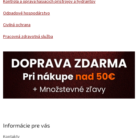
Kontrola a oprava hasiacich prístrojov a hydrantov
Odpadové hospodárstvo
Civilná ochrana
Pracovná zdravotná služba
Informácie pre vás
Kontakty