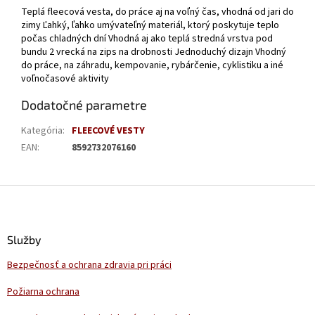
Teplá fleecová vesta, do práce aj na voľný čas, vhodná od jari do
zimy Ľahký, ľahko umývateľný materiál, ktorý poskytuje teplo
počas chladných dní Vhodná aj ako teplá stredná vrstva pod
bundu 2 vrecká na zips na drobnosti Jednoduchý dizajn Vhodný
do práce, na záhradu, kempovanie, rybárčenie, cyklistiku a iné
voľnočasové aktivity
Dodatočné parametre
Kategória
:
FLEECOVÉ VESTY
EAN
:
8592732076160
Z
á
p
ä
Služby
t
Bezpečnosť a ochrana zdravia pri práci
i
e
Požiarna ochrana