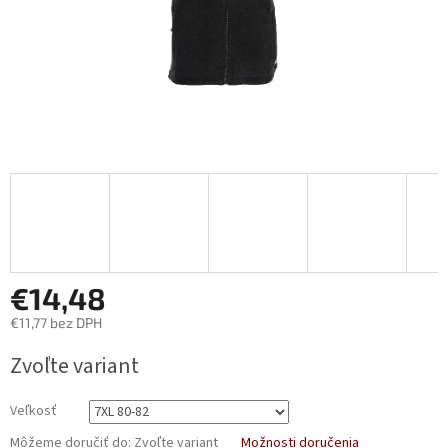
€14,48
€11,77 bez DPH
Jednotková
Zvoľte variant
cena:
Veľkosť
Môžeme doručiť do:
Zvoľte variant
Možnosti doručenia