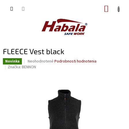
Prejsť
NÁKUP
na
obsah
KOŠÍK
FLEECE Vest black
Priemerné
Neohodnotené
Podrobnosti hodnotenia
Novinka
hodnotenie
Značka:
BENNON
produktu
je
0,0
z
5
hviezdičiek.