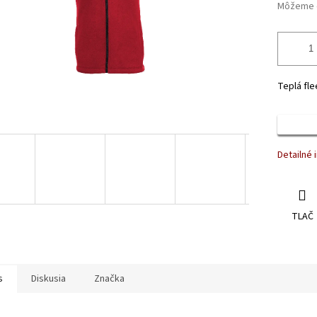
Môžeme d
Teplá fle
Detailné 
TLAČ
s
Diskusia
Značka