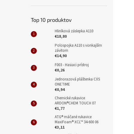
Top 10 produktov
Hliníková záslepka A110
€18,80
Polospojka A110 s vonkajším
závitom
€14,90
F003 - Hasiaci prístroj
€0,26
Jednorazová pláštenka CXS
ONETIME
€0,94
Chemické rukavice
ARDON®CHEM TOUCH 07
€1,77
ATG® máčané rukavice
MaxiFoam® XCL™ 34-600 06
€3,11