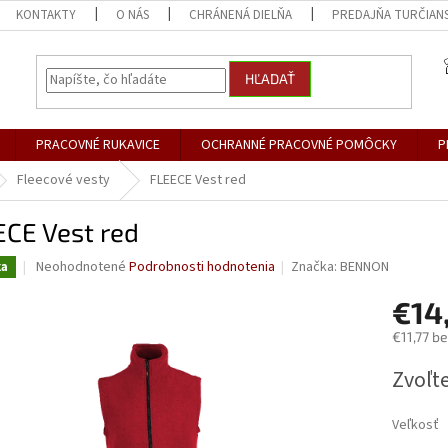
KONTAKTY
O NÁS
CHRÁNENÁ DIELŇA
PREDAJŇA TURČIANS
HĽADAŤ
PRACOVNÉ RUKAVICE
OCHRANNÉ PRACOVNÉ POMÔCKY
P
Fleecové vesty
FLEECE Vest red
ECE Vest red
Priemerné
Neohodnotené
Podrobnosti hodnotenia
Značka:
BENNON
ka
hodnotenie
produktu
€14
je
€11,77 b
0,0
z
Jednotk
Zvoľte
5
cena:
hviezdičiek.
Veľkosť