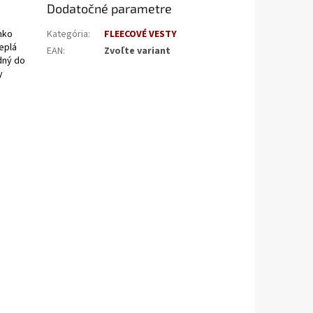
Dodatočné parametre
ahko
Kategória
:
FLEECOVÉ VESTY
eplá
EAN
:
Zvoľte variant
dný do
y