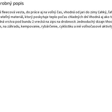
robný popis
 fleecová vesta, do práce aj na voľný čas, vhodná od jari do zimy Ľahký, ľ
ateľný materiál, ktorý poskytuje teplo počas chladných dní Vhodná aj ako t
dná vrstva pod bundu 2 vrecká na zips na drobnosti Jednoduchý dizajn Vho
e, na záhradu, kempovanie, rybárčenie, cyklistiku a iné voľnočasové aktivit