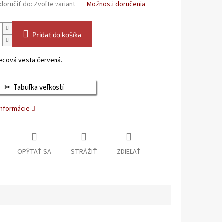
oručiť do:
Zvoľte variant
Možnosti doručenia
Pridať do košíka
ecová vesta červená.
Tabuľka veľkostí
informácie
OPÝTAŤ SA
STRÁŽIŤ
ZDIEĽAŤ