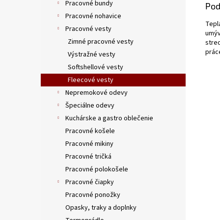
Pracovné bundy
Pod
Pracovné nohavice
Teplá
Pracovné vesty
umýv
Zimné pracovné vesty
stre
prác
Výstražné vesty
Softshellové vesty
Fleecové vesty
Nepremokové odevy
Špeciálne odevy
Kuchárske a gastro oblečenie
Pracovné košele
Pracovné mikiny
Pracovné tričká
Pracovné polokošele
Pracovné čiapky
Pracovné ponožky
Opasky, traky a doplnky