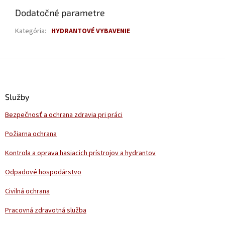
Dodatočné parametre
Kategória
:
HYDRANTOVÉ VYBAVENIE
Z
á
p
ä
Služby
t
Bezpečnosť a ochrana zdravia pri práci
i
e
Požiarna ochrana
Kontrola a oprava hasiacich prístrojov a hydrantov
Odpadové hospodárstvo
Civilná ochrana
Pracovná zdravotná služba