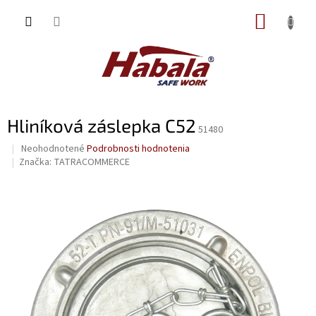
Prejsť
NÁKUP
na
obsah
KOŠÍK
Hliníková záslepka C52
51480
Priemerné
Neohodnotené
Podrobnosti hodnotenia
hodnotenie
Značka:
TATRACOMMERCE
produktu
je
0,0
z
5
hviezdičiek.