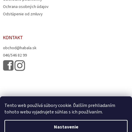
Ochrana osobných údajov
Odstúpenie od zmluvy
KONTAKT
obchod@habala.sk
046/546 82 99
Tento web používá súbory cookie. Ďalším prehliadaním
tohoto webu vyjadrujete súhlas s ich používaním.
Vytvoril Shoptet
& Verteco.sk
Nastavenie