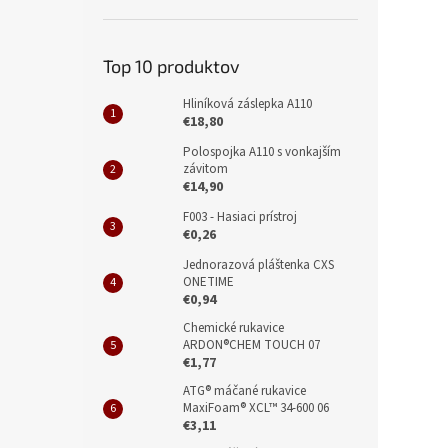
Top 10 produktov
Hliníková záslepka A110
€18,80
Polospojka A110 s vonkajším
závitom
€14,90
F003 - Hasiaci prístroj
€0,26
Jednorazová pláštenka CXS
ONETIME
€0,94
Chemické rukavice
ARDON®CHEM TOUCH 07
€1,77
ATG® máčané rukavice
MaxiFoam® XCL™ 34-600 06
€3,11