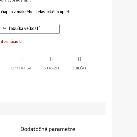
bola vypredaná…
čiapka z mäkkého a elastického úpletu.
Tabuľka veľkostí
informácie
OPÝTAŤ SA
STRÁŽIŤ
ZDIEĽAŤ
Dodatočné parametre