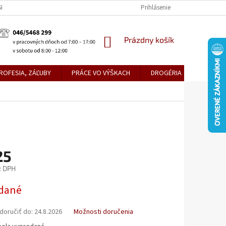
KE TEPLICE
PREDAJŇA PRIEVIDZA
DOPRAVA A PLATBY
Prihlásenie
OBCH
NÁKUPNÝ
Prázdny košík
KOŠÍK
ROFESIA, ZÁĽUBY
PRÁCE VO VÝŠKACH
DROGÉRIA
METLY,
25
z DPH
ová
dané
oručiť do:
24.8.2026
Možnosti doručenia