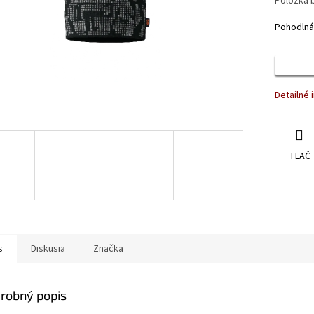
Položka 
Pohodlná 
Detailné 
TLAČ
s
Diskusia
Značka
robný popis