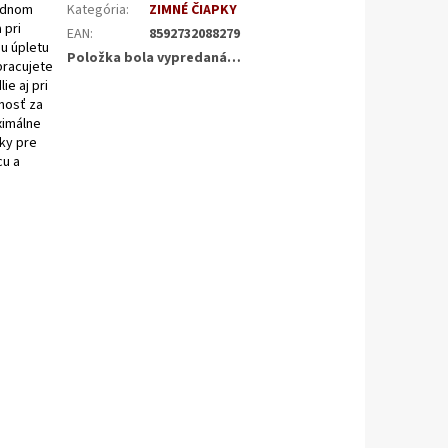
ladnom
Kategória
:
ZIMNÉ ČIAPKY
 pri
EAN
:
8592732088279
u úpletu
Položka bola vypredaná…
pracujete
ie aj pri
ľnosť za
ximálne
vky pre
cu a