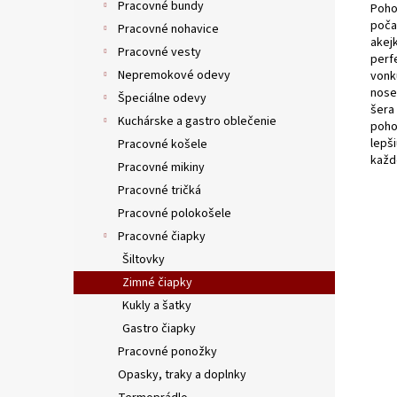
Pracovné bundy
Poho
počas
Pracovné nohavice
akej
Pracovné vesty
perf
Nepremokové odevy
vonku
nose
Špeciálne odevy
šera
Kuchárske a gastro oblečenie
poho
lepš
Pracovné košele
každ
Pracovné mikiny
Pracovné tričká
Pracovné polokošele
Pracovné čiapky
Šiltovky
Zimné čiapky
Kukly a šatky
Gastro čiapky
Pracovné ponožky
Opasky, traky a doplnky