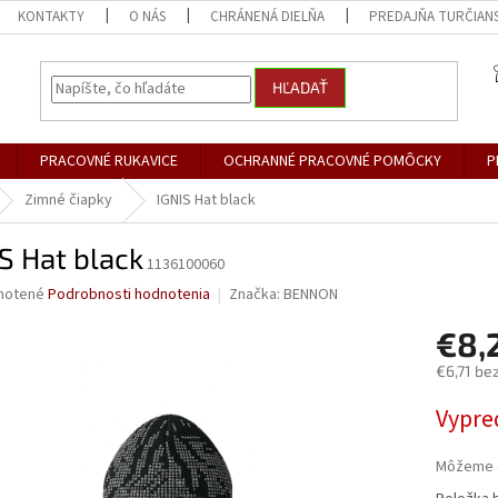
KONTAKTY
O NÁS
CHRÁNENÁ DIELŇA
PREDAJŇA TURČIANS
HĽADAŤ
PRACOVNÉ RUKAVICE
OCHRANNÉ PRACOVNÉ POMÔCKY
P
Zimné čiapky
IGNIS Hat black
S Hat black
1136100060
né
notené
Podrobnosti hodnotenia
Značka:
BENNON
nie
€8,
u
€6,71 be
Jednotk
Vypre
cena:
iek.
Môžeme d