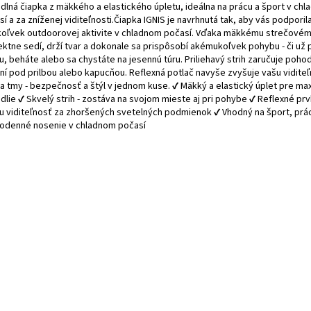
dlná čiapka z mäkkého a elastického úpletu, ideálna na prácu a šport v ch
í a za zníženej viditeľnosti.Čiapka IGNIS je navrhnutá tak, aby vás podporila
koľvek outdoorovej aktivite v chladnom počasí. Vďaka mäkkému strečovém
ektne sedí, drží tvar a dokonale sa prispôsobí akémukoľvek pohybu - či už 
, beháte alebo sa chystáte na jesennú túru. Priliehavý strih zaručuje pohodl
ní pod prilbou alebo kapucňou. Reflexná potlač navyše zvyšuje vašu vidite
 a tmy - bezpečnosť a štýl v jednom kuse. ✔ Mäkký a elastický úplet pre ma
dlie ✔ Skvelý strih - zostáva na svojom mieste aj pri pohybe ✔ Reflexné pr
iu viditeľnosť za zhoršených svetelných podmienok ✔ Vhodný na šport, prá
odenné nosenie v chladnom počasí