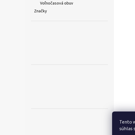
Voľnočasová obuv
Značky
Tento w
súhlas 