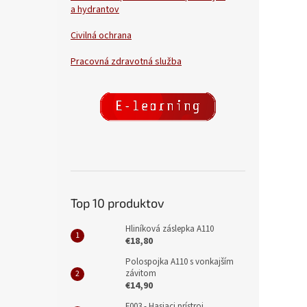
a hydrantov
Civilná ochrana
Pracovná zdravotná služba
Top 10 produktov
Hliníková záslepka A110
€18,80
Polospojka A110 s vonkajším
závitom
€14,90
F003 - Hasiaci prístroj