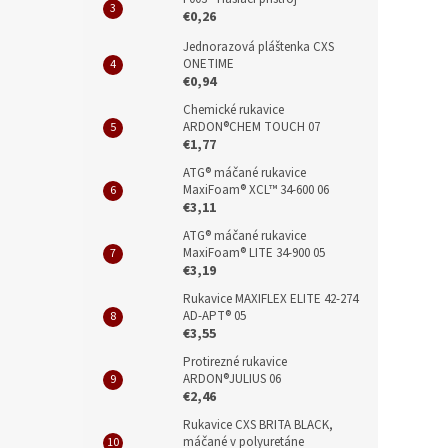
€0,26
Jednorazová pláštenka CXS
ONETIME
€0,94
Chemické rukavice
ARDON®CHEM TOUCH 07
€1,77
ATG® máčané rukavice
MaxiFoam® XCL™ 34-600 06
€3,11
ATG® máčané rukavice
MaxiFoam® LITE 34-900 05
€3,19
Rukavice MAXIFLEX ELITE 42-274
AD-APT® 05
€3,55
Protirezné rukavice
ARDON®JULIUS 06
€2,46
Rukavice CXS BRITA BLACK,
máčané v polyuretáne