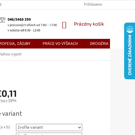
KE TEPLICE
PREDAJŇA PRIEVIDZA
DOPRAVA A PLATBY
Prihlásenie
OBCH
NÁKUPNÝ
Prázdny košík
KOŠÍK
ROFESIA, ZÁĽUBY
PRÁCE VO VÝŠKACH
DROGÉRIA
METLY,
luhou vypni!
0,11
bez DPH
ová
 variant
a x b)