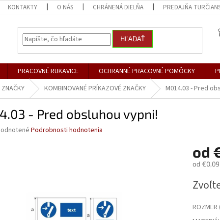
KONTAKTY
O NÁS
CHRÁNENÁ DIELŇA
PREDAJŇA TURČIANS
HĽADAŤ
PRACOVNÉ RUKAVICE
OCHRANNÉ PRACOVNÉ POMÔCKY
P
 ZNAČKY
KOMBINOVANÉ PRÍKAZOVÉ ZNAČKY
M014.03 - Pred obs
.03 - Pred obsluhou vypni!
merné
odnotené
Podrobnosti hodnotenia
otenie
od
€
uktu
od
€0,09
Jednotk
Zvoľte
cena:
dičiek.
ROZMER (