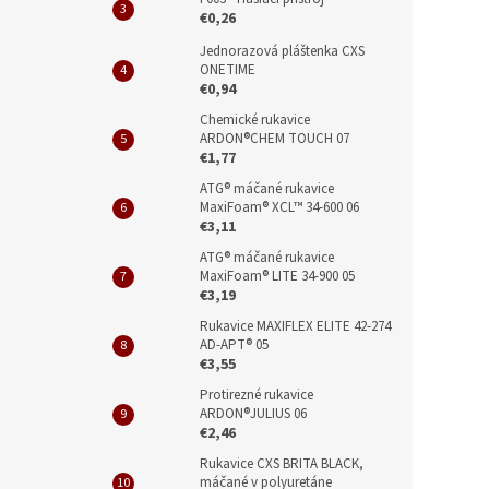
€0,26
Jednorazová pláštenka CXS
ONETIME
€0,94
Chemické rukavice
ARDON®CHEM TOUCH 07
€1,77
ATG® máčané rukavice
MaxiFoam® XCL™ 34-600 06
€3,11
ATG® máčané rukavice
MaxiFoam® LITE 34-900 05
€3,19
Rukavice MAXIFLEX ELITE 42-274
AD-APT® 05
€3,55
Protirezné rukavice
ARDON®JULIUS 06
€2,46
Rukavice CXS BRITA BLACK,
máčané v polyuretáne