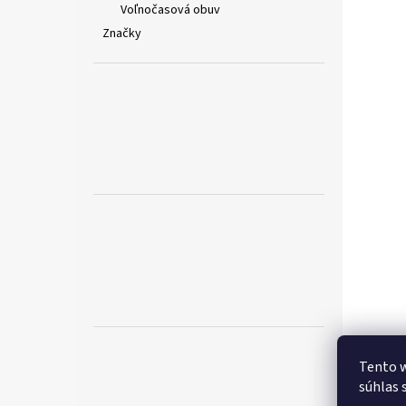
Voľnočasová obuv
Značky
Tento w
súhlas 