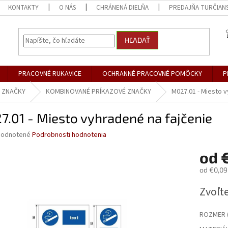
KONTAKTY
O NÁS
CHRÁNENÁ DIELŇA
PREDAJŇA TURČIANS
HĽADAŤ
PRACOVNÉ RUKAVICE
OCHRANNÉ PRACOVNÉ POMÔCKY
P
 ZNAČKY
KOMBINOVANÉ PRÍKAZOVÉ ZNAČKY
M027.01 - Miesto v
.01 - Miesto vyhradené na fajčenie
merné
odnotené
Podrobnosti hodnotenia
otenie
od
€
uktu
od
€0,09
Jednotk
Zvoľte
cena:
dičiek.
ROZMER (