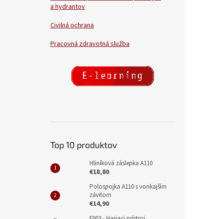
a hydrantov
Civilná ochrana
Pracovná zdravotná služba
Top 10 produktov
Hliníková záslepka A110
€18,80
Polospojka A110 s vonkajším
závitom
€14,90
F003 - Hasiaci prístroj