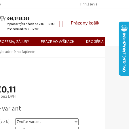
KE TEPLICE
PREDAJŇA PRIEVIDZA
DOPRAVA A PLATBY
Prihlásenie
OBCH
NÁKUPNÝ
Prázdny košík
KOŠÍK
ROFESIA, ZÁĽUBY
PRÁCE VO VÝŠKACH
DROGÉRIA
METLY,
yhradené na fajčenie
0,11
bez DPH
ová
 variant
a x b)