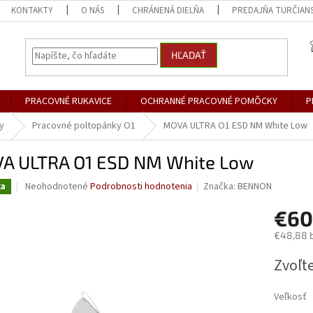
KONTAKTY
O NÁS
CHRÁNENÁ DIELŇA
PREDAJŇA TURČIANS
HĽADAŤ
PRACOVNÉ RUKAVICE
OCHRANNÉ PRACOVNÉ POMÔCKY
P
y
Pracovné poltopánky O1
MOVA ULTRA O1 ESD NM White Low
A ULTRA O1 ESD NM White Low
Priemerné
Neohodnotené
Podrobnosti hodnotenia
Značka:
BENNON
ka
hodnotenie
produktu
€60
je
€48,88 
0,0
z
Jednotk
Zvoľte
5
cena:
hviezdičiek.
Veľkosť