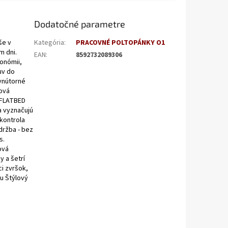
Dodatočné parametre
še v
Kategória
:
PRACOVNÉ POLTOPÁNKY O1
m dni.
EAN
:
8592732089306
ronómii,
uv do
 vnútorné
ová
 FLATBED
a vyznačujú
 kontrola
držba - bez
s.
ová
y a šetrí
ci zvršok,
u Štýlový