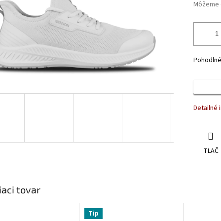
Môžeme d
Pohodlné
Detailné 
TLAČ
iaci tovar
Tip