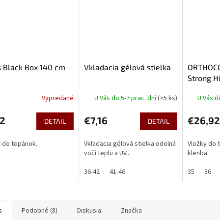
 Black Box 140 cm
Vkladacia gélová stielka
ORTHOC
Strong Hi
Vypredané
U Vás do 5-7 prac. dní
(>5 ks)
U Vás d
62
€7,16
€26,92
DETAIL
DETAIL
 do topánok.
Vkladacia gélová stielka odolná
Vložky do 
voči teplu a UV...
klenba.
36-42
41-46
35
36
s
Podobné (8)
Diskusia
Značka