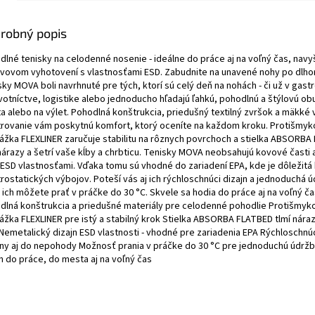
robný popis
dlné tenisky na celodenné nosenie - ideálne do práce aj na voľný čas, navy
vovom vyhotovení s vlastnosťami ESD. Zabudnite na unavené nohy po dlho
ky MOVA boli navrhnuté pre tých, ktorí sú celý deň na nohách - či už v gast
votníctve, logistike alebo jednoducho hľadajú ľahkú, pohodlnú a štýlovú ob
a alebo na výlet. Pohodlná konštrukcia, priedušný textilný zvršok a mäkké
trovanie vám poskytnú komfort, ktorý oceníte na každom kroku. Protišmyk
ážka FLEXLINER zaručuje stabilitu na rôznych povrchoch a stielka ABSORBA
 nárazy a šetrí vaše kĺby a chrbticu. Tenisky MOVA neobsahujú kovové časti 
j ESD vlastnosťami. Vďaka tomu sú vhodné do zariadení EPA, kde je dôležitá
rostatických výbojov. Poteší vás aj ich rýchloschnúci dizajn a jednoduchá ú
 ich môžete prať v práčke do 30 °C. Skvele sa hodia do práce aj na voľný ča
dlná konštrukcia a priedušné materiály pre celodenné pohodlie Protišmyk
ážka FLEXLINER pre istý a stabilný krok Stielka ABSORBA FLATBED tlmí náraz
 Nemetalický dizajn ESD vlastnosti - vhodné pre zariadenia EPA Rýchloschnú
lny aj do nepohody Možnosť prania v práčke do 30 °C pre jednoduchú údržb
n do práce, do mesta aj na voľný čas