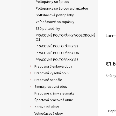
Poltopánky so špicou
Poltopánky so špicou a planžetou
Softshellové poltopánky
Voľnočasové poltopánky
ESD poltopánky
PRACOVNÉ POLTOPÁNKY VODEODOLNÉ
Laces
O2
PRACOVNÉ POLTOPÁNKY S3
PRACOVNÉ POLTOPÁNKY O6
PRACOVNÉ POLTOPÁNKY S7
€1,
Pracovná členková obuv
Pracovná vysoká obuv
Šnúrky
Pracovné sandále
Zimná pracovná obuv
Pracovné čižmy a gumáky
Športová pracovná obuv
Zdravotná obuv
Popi
Voľnočasová obuv