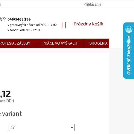
KE TEPLICE
PREDAJŇA PRIEVIDZA
DOPRAVA A PLATBY
Prihlásenie
OBCH
NÁKUPNÝ
Prázdny košík
KOŠÍK
ROFESIA, ZÁĽUBY
PRÁCE VO VÝŠKACH
DROGÉRIA
METLY,
,12
bez DPH
ová
 variant