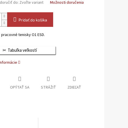
oručiť do:
Zvoľte variant
Možnosti doručenia
Pridať do košíka
 pracovné tenisky O1 ESD.
Tabuľka veľkostí
informácie
OPÝTAŤ SA
STRÁŽIŤ
ZDIEĽAŤ