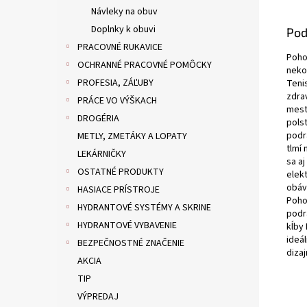
Návleky na obuv
Doplnky k obuvi
Pod
PRACOVNÉ RUKAVICE
Poho
OCHRANNÉ PRACOVNÉ POMÔCKY
neko
PROFESIA, ZÁĽUBY
Tenis
zdra
PRÁCE VO VÝŠKACH
mest
DROGÉRIA
pols
podr
METLY, ZMETÁKY A LOPATY
tlmí
LEKÁRNIČKY
sa a
OSTATNÉ PRODUKTY
elekt
obáv
HASIACE PRÍSTROJE
Poho
HYDRANTOVÉ SYSTÉMY A SKRINE
podr
HYDRANTOVÉ VYBAVENIE
kĺby
ideá
BEZPEČNOSTNÉ ZNAČENIE
dizaj
AKCIA
TIP
VÝPREDAJ