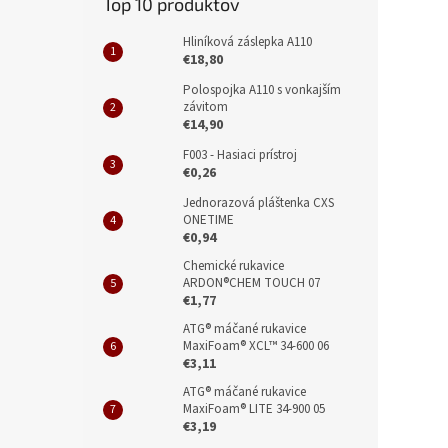
Top 10 produktov
Hliníková záslepka A110
€18,80
Polospojka A110 s vonkajším
závitom
€14,90
F003 - Hasiaci prístroj
€0,26
Jednorazová pláštenka CXS
ONETIME
€0,94
Chemické rukavice
ARDON®CHEM TOUCH 07
€1,77
ATG® máčané rukavice
MaxiFoam® XCL™ 34-600 06
€3,11
ATG® máčané rukavice
MaxiFoam® LITE 34-900 05
€3,19