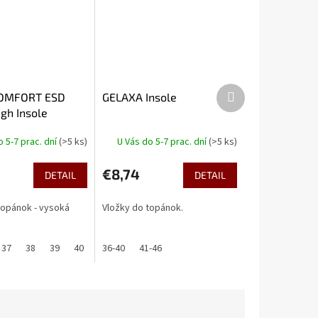
Ďalší
OMFORT ESD
GELAXA Insole
produkt
gh Insole
o 5-7 prac. dní
(>5 ks)
U Vás do 5-7 prac. dní
(>5 ks)
€8,74
DETAIL
DETAIL
topánok - vysoká
Vložky do topánok.
37
38
39
40
41
36-40
42
41-46
43
44
45
46
47
48
49