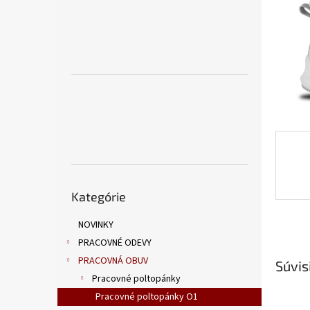
Preskočiť
Kategórie
kategórie
NOVINKY
PRACOVNÉ ODEVY
PRACOVNÁ OBUV
Súvis
Pracovné poltopánky
Pracovné poltopánky O1