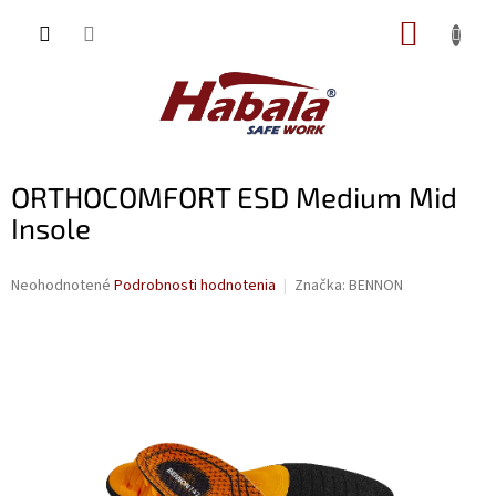
Prejsť
NÁKUP
na
obsah
KOŠÍK
ORTHOCOMFORT ESD Medium Mid
Insole
Priemerné
Neohodnotené
Podrobnosti hodnotenia
Značka:
BENNON
hodnotenie
produktu
je
0,0
z
5
hviezdičiek.