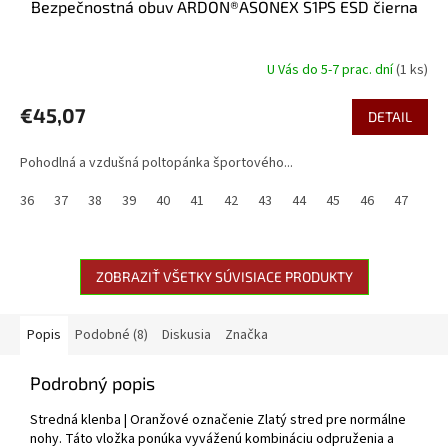
Bezpečnostná obuv ARDON®ASONEX S1PS ESD čierna
U Vás do 5-7 prac. dní
(1 ks)
€45,07
DETAIL
Pohodlná a vzdušná poltopánka športového...
36
37
38
39
40
41
42
43
44
45
46
47
48
ZOBRAZIŤ VŠETKY SÚVISIACE PRODUKTY
Popis
Podobné (8)
Diskusia
Značka
Podrobný popis
Stredná klenba | Oranžové označenie Zlatý stred pre normálne
nohy. Táto vložka ponúka vyváženú kombináciu odpruženia a