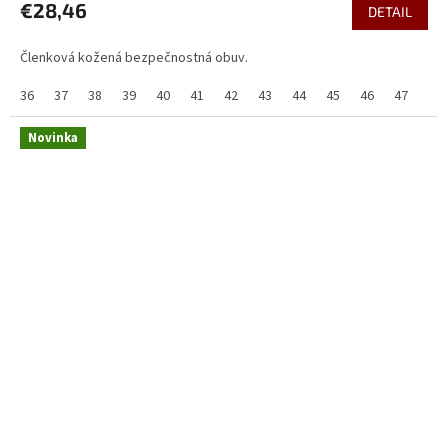
€28,46
DETAIL
Členková kožená bezpečnostná obuv.
36
37
38
39
40
41
42
43
44
45
46
47
48
Novinka