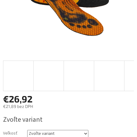
€26,92
€21,89 bez DPH
Jednotková
Zvoľte variant
cena:
Veľkosť