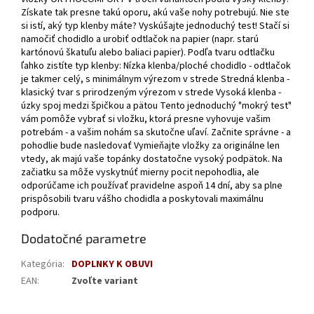
Získate tak presne takú oporu, akú vaše nohy potrebujú. Nie ste
si istí, aký typ klenby máte? Vyskúšajte jednoduchý test! Stačí si
namočiť chodidlo a urobiť odtlačok na papier (napr. starú
kartónovú škatuľu alebo baliaci papier). Podľa tvaru odtlačku
ľahko zistíte typ klenby: Nízka klenba/ploché chodidlo - odtlačok
je takmer celý, s minimálnym výrezom v strede Stredná klenba -
klasický tvar s prirodzeným výrezom v strede Vysoká klenba -
úzky spoj medzi špičkou a pätou Tento jednoduchý "mokrý test"
vám pomôže vybrať si vložku, ktorá presne vyhovuje vašim
potrebám - a vašim nohám sa skutočne uľaví. Začnite správne - a
pohodlie bude nasledovať Vymieňajte vložky za originálne len
vtedy, ak majú vaše topánky dostatočne vysoký podpätok. Na
začiatku sa môže vyskytnúť mierny pocit nepohodlia, ale
odporúčame ich používať pravidelne aspoň 14 dní, aby sa plne
prispôsobili tvaru vášho chodidla a poskytovali maximálnu
podporu.
Dodatočné parametre
Kategória
:
DOPLNKY K OBUVI
EAN
:
Zvoľte variant