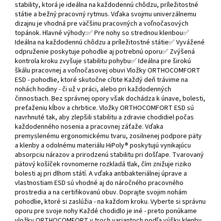
stability, ktorá je ideálna na každodennú chôdzu, príležitostné
státie a bežný pracovný rytmus. Vďaka svojmu univerzálnemu
dizajnu je vhodná pre väčšinu pracovných a voľnočasových
topánok. Hlavné výhody:✅ Pre nohy so strednou klenbou✅
Ideálna na každodennú chôdzu a príležitostné státie✅ Vyvážené
odpruženie poskytuje pohodlie aj potrebnú oporu✅ Zvýšená
kontrola kroku zvyšuje stabilitu pohybu✅ Ideálna pre širokú
škálu pracovnej a voľnočasovej obuvi Vložky ORTHOCOMFORT
ESD - pohodlie, ktoré skutočne cítite Každý deň trávime na
nohách hodiny - či už v práci, alebo pri každodenných
činnostiach. Bez správnej opory však dochádza k únave, bolesti,
preťaženiu kĺbov a chrbtice. Vložky ORTHOCOMFORT ESD sú
navrhnuté tak, aby zlepšili stabilitu a zdravie chodidiel počas
každodenného nosenia a pracovnej záťaže. Vďaka
premyslenému ergonomickému tvaru, zosilnenej podpore päty
a klenby a odolnému materiálu HiPoly® poskytujú vynikajúcu
absorpciu nárazov a prirodzenú stabilitu pri došľape. Tvarovaný
pätový košíček rovnomerne rozkladá tlak, čím znižuje riziko
bolesti aj pri dlhom státí. A vďaka antibakteriálnej úprave a
vlastnostiam ESD sú vhodné aj do náročného pracovného
prostredia a na certifikovanú obuv. Doprajte svojim nohám
pohodlie, ktoré si zaslúžia - na každom kroku. Vyberte si správnu
oporu pre svoje nohy Každé chodidlo je iné - preto ponúkame
vložky ORTHOCOMFORT v troch variantoch podľa výšky klenby.