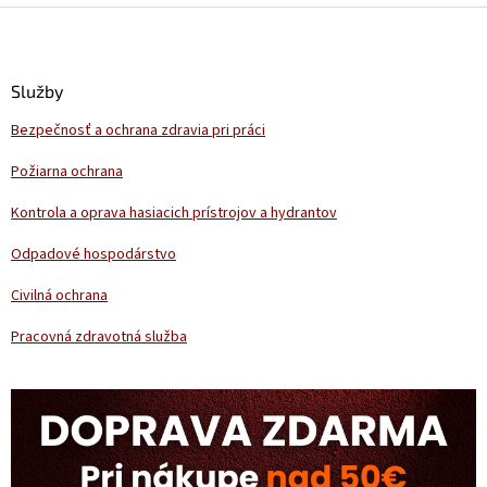
Z
á
p
ä
Služby
t
Bezpečnosť a ochrana zdravia pri práci
i
e
Požiarna ochrana
Kontrola a oprava hasiacich prístrojov a hydrantov
Odpadové hospodárstvo
Civilná ochrana
Pracovná zdravotná služba