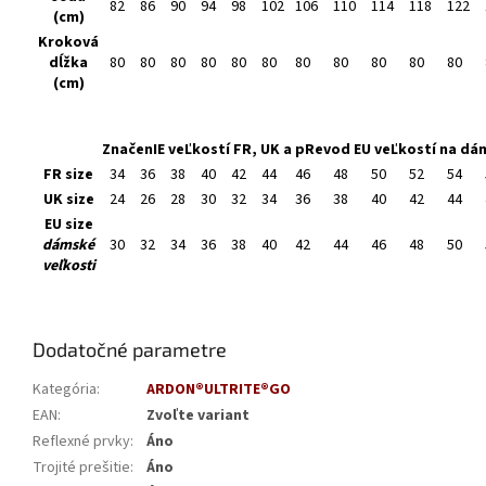
82
86
90
94
98
102
106
110
114
118
122
(cm)
Kroková
dĺžka
80
80
80
80
80
80
80
80
80
80
80
(cm)
ZnačenIE veĽkostí FR, UK a pRevod EU veĽkostí na dá
FR size
34
36
38
40
42
44
46
48
50
52
54
UK size
24
26
28
30
32
34
36
38
40
42
44
EU size
dámské
30
32
34
36
38
40
42
44
46
48
50
veľkosti
Dodatočné parametre
Kategória
:
ARDON®ULTRITE®GO
EAN
:
Zvoľte variant
Reflexné prvky
:
Áno
Trojité prešitie
:
Áno