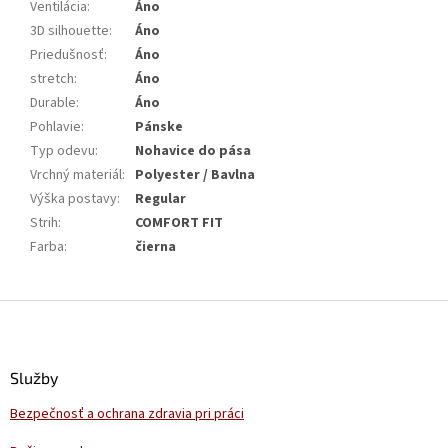
Ventilácia
:
Áno
3D silhouette
:
Áno
Priedušnosť
:
Áno
stretch
:
Áno
Durable
:
Áno
Pohlavie
:
Pánske
Typ odevu
:
Nohavice do pása
Vrchný materiál
:
Polyester / Bavlna
Výška postavy
:
Regular
Strih
:
COMFORT FIT
Farba
:
čierna
Z
á
p
ä
Služby
t
Bezpečnosť a ochrana zdravia pri práci
i
e