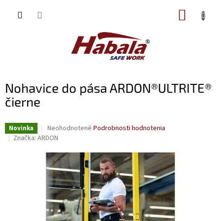
Prejsť
NÁKUP
na
obsah
KOŠÍK
Nohavice do pása ARDON®ULTRITE®
čierne
Priemerné
Neohodnotené
Podrobnosti hodnotenia
Novinka
hodnotenie
Značka:
ARDON
produktu
je
0,0
z
5
hviezdičiek.