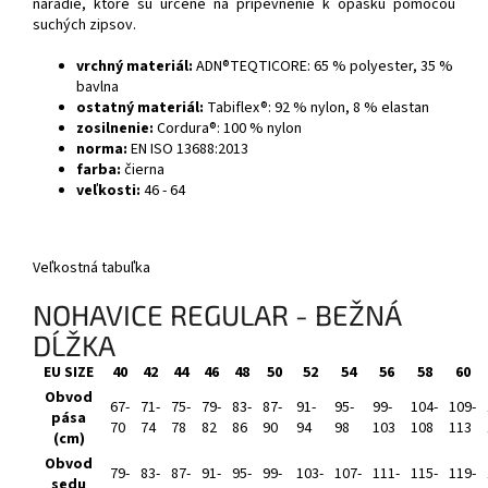
náradie, ktoré sú určené na pripevnenie k opasku pomocou
suchých zipsov.
vrchný materiál:
ADN®TEQTICORE: 65 % polyester, 35 %
bavlna
ostatný materiál:
Tabiflex®: 92 % nylon, 8 % elastan
zosilnenie:
Cordura®: 100 % nylon
norma:
EN ISO 13688:2013
farba:
čierna
veľkosti:
46 - 64
Veľkostná tabuľka
NOHAVICE REGULAR - BEŽNÁ
DĹŽKA
EU SIZE
40
42
44
46
48
50
52
54
56
58
60
Obvod
67-
71-
75-
79-
83-
87-
91-
95-
99-
104-
109-
pása
70
74
78
82
86
90
94
98
103
108
113
(cm)
Obvod
79-
83-
87-
91-
95-
99-
103-
107-
111-
115-
119-
sedu