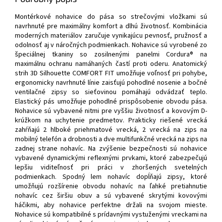
Montérkové nohavice do pása so strečovými vložkami sú
navrhnuté pre maximálny komfort a dlhú životnosť. Kombinácia
moderných materiálov zaručuje vynikajúcu pevnosť, pružnosť a
odolnosť aj v náročných podmienkach. Nohavice sú vyrobené zo
špeciálnej tkaniny so zosilnenými panelmi Cordura® na
maximálnu ochranu namáhaných častí proti oderu. Anatomický
strih 3D Silhouette COMFORT FIT umožňuje voľnosť pri pohybe,
ergonomicky navrhnuté línie zaisťujú pohodlné nosenie a bočné
ventilačné zipsy so sieťovinou pomáhajú odvádzať teplo.
Elastický pás umožňuje pohodlné prispôsobenie obvodu pása.
Nohavice sú vybavené nitmi pre vyššiu životnosť a kovovým D-
krúžkom na uchytenie predmetov. Prakticky riešené vrecká
zahŕňajú 2 hlboké priehmatové vrecká, 2 vrecká na zips na
mobilný telefón a drobnosti a dve multifunkčné vrecká na zips na
zadnej strane nohavíc. Na zvýšenie bezpečnosti sú nohavice
vybavené dynamickými reflexnými prvkami, ktoré zabezpečujú
lepšiu viditeľnosť pri práci v zhoršených svetelných
podmienkach. Spodný lem nohavíc dopĺňajú zipsy, ktoré
umožňujú rozšírenie obvodu nohavíc na ľahké pretiahnutie
nohavíc cez širšiu obuv a sú vybavené skrytými kovovými
háčikmi, aby nohavice perfektne držali na svojom mieste.
Nohavice sú kompatibilné s prídavnými vystuženými vreckami na