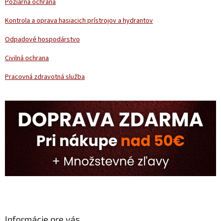
Požiarna ochrana
Kontrola a oprava hasiacich prístrojov a hydrantov
Odpadové hospodárstvo
Civilná ochrana
Pracovná zdravotná služba
Informácie pre vás