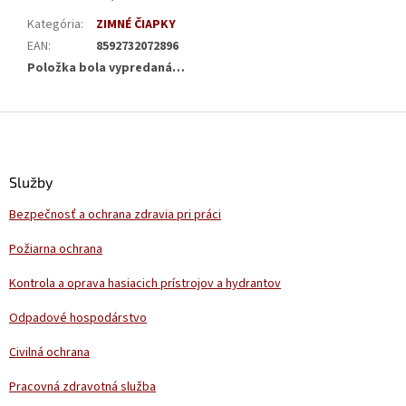
Kategória
:
ZIMNÉ ČIAPKY
EAN
:
8592732072896
Položka bola vypredaná…
Z
á
p
ä
Služby
t
Bezpečnosť a ochrana zdravia pri práci
i
e
Požiarna ochrana
Kontrola a oprava hasiacich prístrojov a hydrantov
Odpadové hospodárstvo
Civilná ochrana
Pracovná zdravotná služba