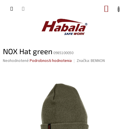
Prejsť
NÁKUP
na
obsah
KOŠÍK
NOX Hat green
0985100050
Priemerné
Neohodnotené
Podrobnosti hodnotenia
Značka:
BENNON
hodnotenie
produktu
je
0,0
z
5
hviezdičiek.