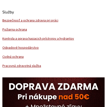
á
p
ä
Služby
t
Bezpečnosť a ochrana zdravia pri práci
i
e
Požiarna ochrana
Kontrola a oprava hasiacich prístrojov a hydrantov
Odpadové hospodárstvo
Civilná ochrana
Pracovná zdravotná služba