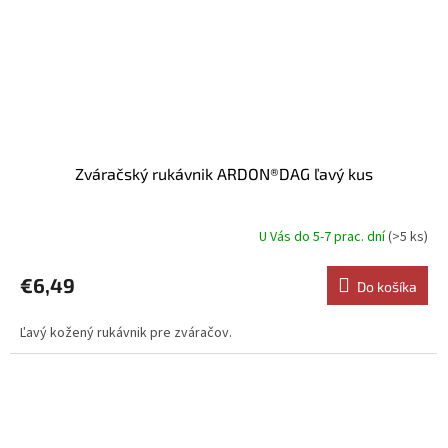
Zváračský rukávnik ARDON®DAG ľavý kus
U Vás do 5-7 prac. dní
(>5 ks)
€6,49
Do košíka
Ľavý kožený rukávnik pre zváračov.