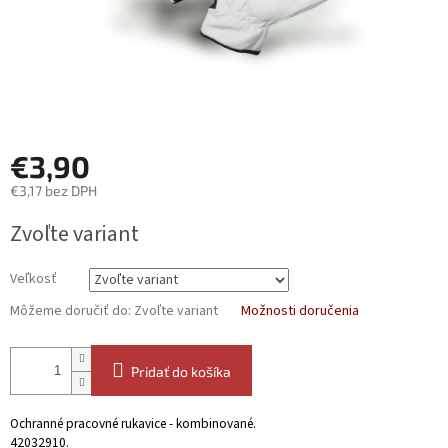
€3,90
€3,17 bez DPH
Jednotková
Zvoľte variant
cena:
Veľkosť
Môžeme doručiť do:
Zvoľte variant
Možnosti doručenia
Pridať do košíka
Ochranné pracovné rukavice - kombinované.
42032910
.