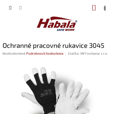
Prejsť
NÁKUP
na
obsah
KOŠÍK
Ochranné pracovné rukavice 3045
Priemerné
Neohodnotené
Podrobnosti hodnotenia
Značka:
VM Footwear s.r.o.
hodnotenie
produktu
je
0,0
z
5
hviezdičiek.