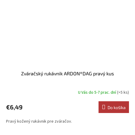
Zváračský rukávnik ARDON®DAG pravý kus
U Vás do 5-7 prac. dní
(>5 ks)
€6,49
Do košíka
Pravý kožený rukávnik pre zváračov.