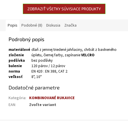
ZOBRAZIŤ VŠETKY SÚVISIACE PRODUKTY
Popis
Podobné (8)
Diskusia
Značka
Podrobný popis
materiálové
dlaň z jemnej triedené jahňaciny, chrbát z bavlneného
zloženie
úpletu, čiernej farby, zapínanie
VELCRO
podšívka
bez podšívky
balenie
120 párov / 12 párov
norma
EN 420 : EN 388, CAT 2
veľkosť
8", 10"
Dodatočné parametre
Kategória
:
KOMBINOVANÉ RUKAVICE
EAN
:
Zvoľte variant
Z