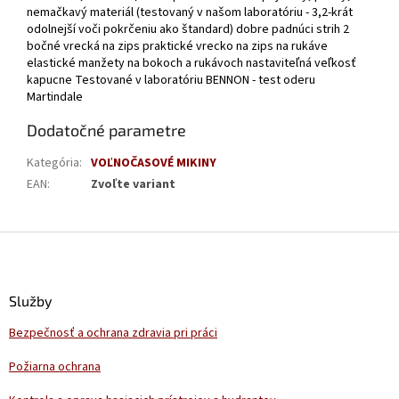
nemačkavý materiál (testovaný v našom laboratóriu - 3,2-krát
odolnejší voči pokrčeniu ako štandard) dobre padnúci strih 2
bočné vrecká na zips praktické vrecko na zips na rukáve
elastické manžety na bokoch a rukávoch nastaviteľná veľkosť
kapucne Testované v laboratóriu BENNON - test oderu
Martindale
Dodatočné parametre
Kategória
:
VOĽNOČASOVÉ MIKINY
EAN
:
Zvoľte variant
Z
á
p
ä
Služby
t
Bezpečnosť a ochrana zdravia pri práci
i
e
Požiarna ochrana