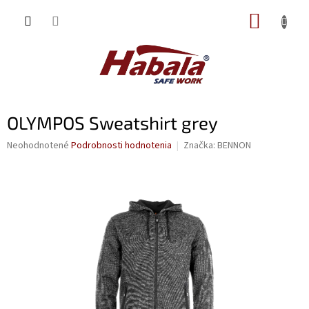
Prejsť
NÁKUP
na
obsah
KOŠÍK
OLYMPOS Sweatshirt grey
Priemerné
Neohodnotené
Podrobnosti hodnotenia
Značka:
BENNON
hodnotenie
produktu
je
0,0
z
5
hviezdičiek.