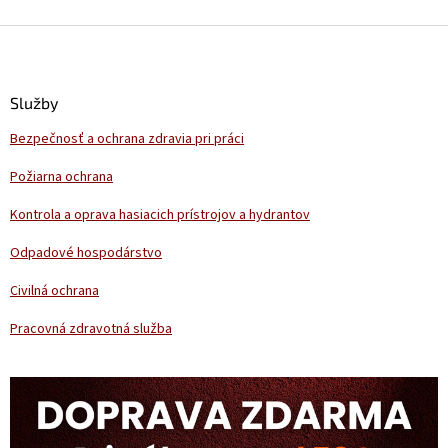
Z
á
p
ä
Služby
t
Bezpečnosť a ochrana zdravia pri práci
i
e
Požiarna ochrana
Kontrola a oprava hasiacich prístrojov a hydrantov
Odpadové hospodárstvo
Civilná ochrana
Pracovná zdravotná služba