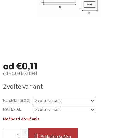
od
€0,11
od
€0,09
bez DPH
Jednotková
Zvoľte variant
cena:
ROZMER (a x b)
MATERIÁL
Možnosti doručenia
Pridať do košíka