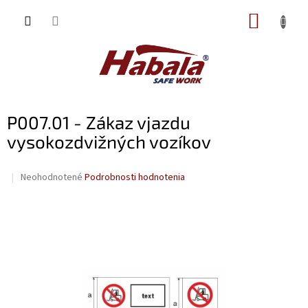
Prejsť
NÁKUP
na
obsah
KOŠÍK
P007.01 - Zákaz vjazdu
vysokozdvižných vozíkov
Priemerné
Neohodnotené
Podrobnosti hodnotenia
hodnotenie
produktu
je
0,0
z
5
hviezdičiek.