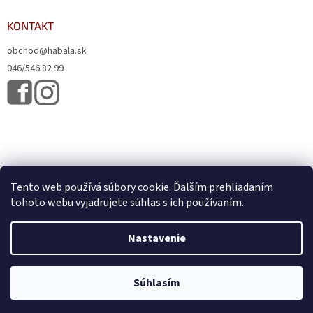
KONTAKT
obchod@habala.sk
046/546 82 99
Tento web používá súbory cookie. Ďalším prehliadaním
tohoto webu vyjadrujete súhlas s ich používaním.
Vytvoril Shoptet
& Verteco.sk
Nastavenie
Copyright 2026
HABALA, s.r.o.
. Všetky práva vyhradené.
Upraviť
Súhlasím
nastavenie cookies