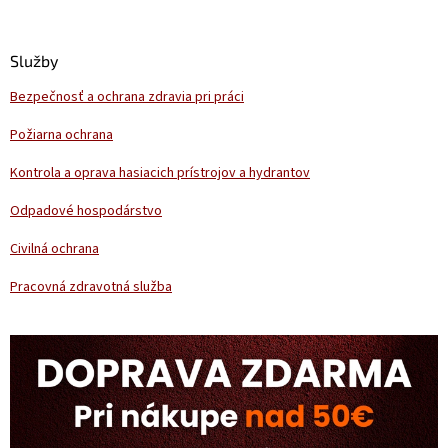
á
p
ä
Služby
t
Bezpečnosť a ochrana zdravia pri práci
i
e
Požiarna ochrana
Kontrola a oprava hasiacich prístrojov a hydrantov
Odpadové hospodárstvo
Civilná ochrana
Pracovná zdravotná služba