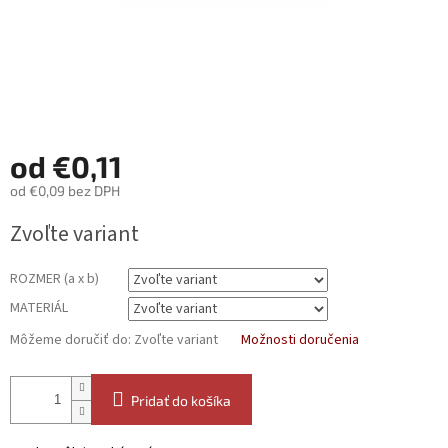
od
€0,11
od
€0,09
bez DPH
Jednotková
Zvoľte variant
cena:
ROZMER (a x b)
MATERIÁL
Môžeme doručiť do:
Zvoľte variant
Možnosti doručenia
Pridať do košíka