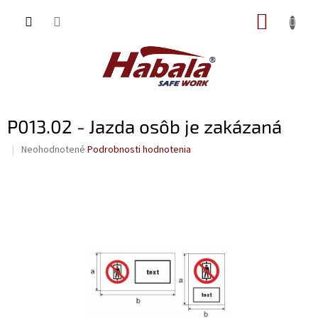
Prejsť
NÁKUP
na
obsah
KOŠÍK
P013.02 - Jazda osôb je zakázaná
Priemerné
Neohodnotené
Podrobnosti hodnotenia
hodnotenie
produktu
je
0,0
z
5
hviezdičiek.