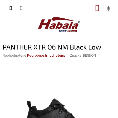
Prejsť
NÁKUP
na
obsah
KOŠÍK
PANTHER XTR O6 NM Black Low
Priemerné
Neohodnotené
Podrobnosti hodnotenia
Značka:
BENNON
hodnotenie
produktu
je
0,0
z
5
hviezdičiek.