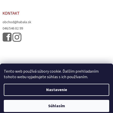
KONTAKT
obchod@habala.sk
046/546 82 99
Tento web používá súbory cookie. Ďalším prehliadaním
tohoto webu vyjadrujete súhlas s ich používaním.
Vytvoril Shoptet
& Verteco.sk
Nastavenie
Copyright 2026
HABALA, s.r.o.
. Všetky práva vyhradené.
Upraviť
Súhlasím
nastavenie cookies