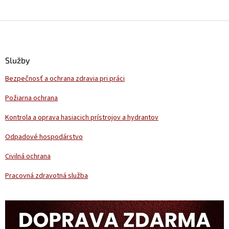
Z
á
p
ä
Služby
t
Bezpečnosť a ochrana zdravia pri práci
i
e
Požiarna ochrana
Kontrola a oprava hasiacich prístrojov a hydrantov
Odpadové hospodárstvo
Civilná ochrana
Pracovná zdravotná služba