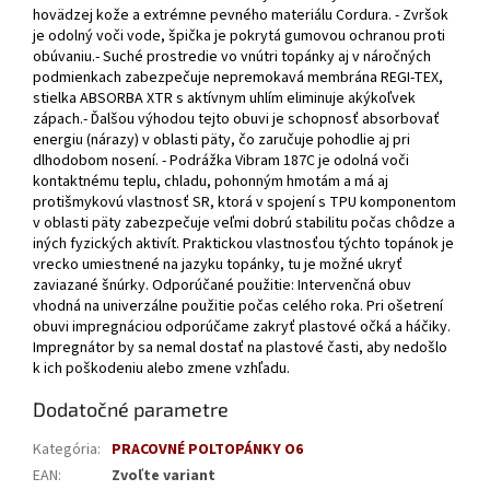
hovädzej kože a extrémne pevného materiálu Cordura. - Zvršok
je odolný voči vode, špička je pokrytá gumovou ochranou proti
obúvaniu.- Suché prostredie vo vnútri topánky aj v náročných
podmienkach zabezpečuje nepremokavá membrána REGI-TEX,
stielka ABSORBA XTR s aktívnym uhlím eliminuje akýkoľvek
zápach.- Ďalšou výhodou tejto obuvi je schopnosť absorbovať
energiu (nárazy) v oblasti päty, čo zaručuje pohodlie aj pri
dlhodobom nosení. - Podrážka Vibram 187C je odolná voči
kontaktnému teplu, chladu, pohonným hmotám a má aj
protišmykovú vlastnosť SR, ktorá v spojení s TPU komponentom
v oblasti päty zabezpečuje veľmi dobrú stabilitu počas chôdze a
iných fyzických aktivít. Praktickou vlastnosťou týchto topánok je
vrecko umiestnené na jazyku topánky, tu je možné ukryť
zaviazané šnúrky. Odporúčané použitie: Intervenčná obuv
vhodná na univerzálne použitie počas celého roka. Pri ošetrení
obuvi impregnáciou odporúčame zakryť plastové očká a háčiky.
Impregnátor by sa nemal dostať na plastové časti, aby nedošlo
k ich poškodeniu alebo zmene vzhľadu.
Dodatočné parametre
Kategória
:
PRACOVNÉ POLTOPÁNKY O6
EAN
:
Zvoľte variant