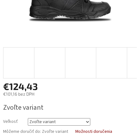
€124,43
€101,16 bez DPH
Jednotková
Zvoľte variant
cena:
Veľkosť
Môžeme doručiť do:
Zvoľte variant
Možnosti doručenia