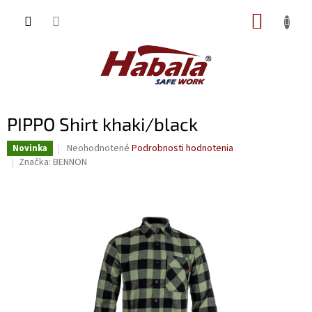
Prejsť
NÁKUP
na
obsah
KOŠÍK
PIPPO Shirt khaki/black
Priemerné
Neohodnotené
Podrobnosti hodnotenia
Novinka
hodnotenie
Značka:
BENNON
produktu
je
0,0
z
5
hviezdičiek.