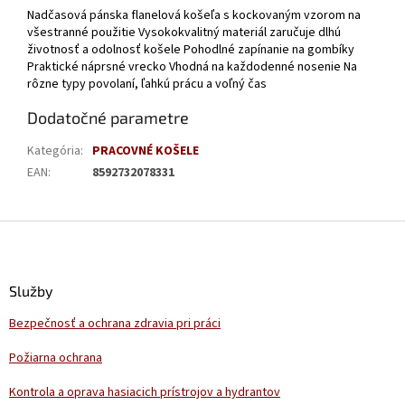
Nadčasová pánska flanelová košeľa s kockovaným vzorom na
všestranné použitie Vysokokvalitný materiál zaručuje dlhú
životnosť a odolnosť košele Pohodlné zapínanie na gombíky
Praktické náprsné vrecko Vhodná na každodenné nosenie Na
rôzne typy povolaní, ľahkú prácu a voľný čas
Dodatočné parametre
Kategória
:
PRACOVNÉ KOŠELE
EAN
:
8592732078331
Z
á
p
ä
Služby
t
Bezpečnosť a ochrana zdravia pri práci
i
e
Požiarna ochrana
Kontrola a oprava hasiacich prístrojov a hydrantov