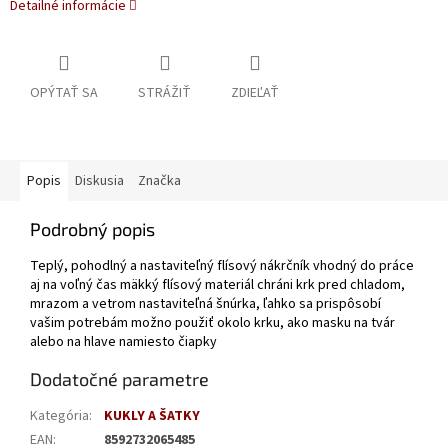
Detailné informácie
OPÝTAŤ SA
STRÁŽIŤ
ZDIEĽAŤ
Popis
Diskusia
Značka
Podrobný popis
Teplý, pohodlný a nastaviteľný flísový nákrčník vhodný do práce
aj na voľný čas mäkký flísový materiál chráni krk pred chladom,
mrazom a vetrom nastaviteľná šnúrka, ľahko sa prispôsobí
vašim potrebám možno použiť okolo krku, ako masku na tvár
alebo na hlave namiesto čiapky
Dodatočné parametre
Kategória
:
KUKLY A ŠATKY
EAN
:
8592732065485