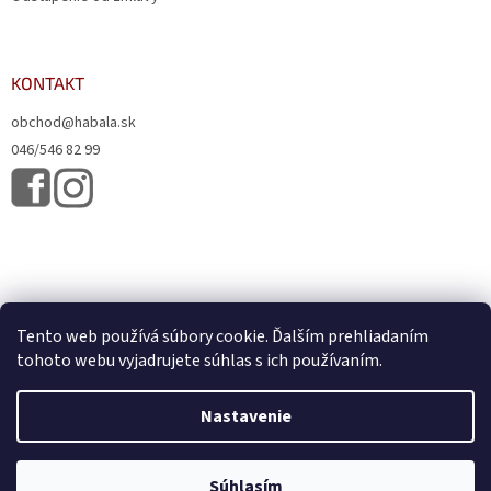
KONTAKT
obchod@habala.sk
046/546 82 99
Tento web používá súbory cookie. Ďalším prehliadaním
tohoto webu vyjadrujete súhlas s ich používaním.
Vytvoril Shoptet
& Verteco.sk
Nastavenie
Copyright 2026
HABALA, s.r.o.
. Všetky práva vyhradené.
Upraviť
Súhlasím
nastavenie cookies