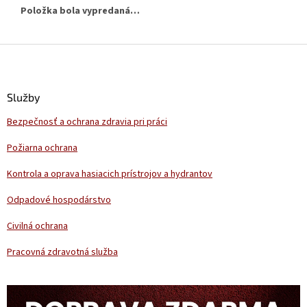
Položka bola vypredaná…
Z
á
p
ä
Služby
t
Bezpečnosť a ochrana zdravia pri práci
i
e
Požiarna ochrana
Kontrola a oprava hasiacich prístrojov a hydrantov
Odpadové hospodárstvo
Civilná ochrana
Pracovná zdravotná služba