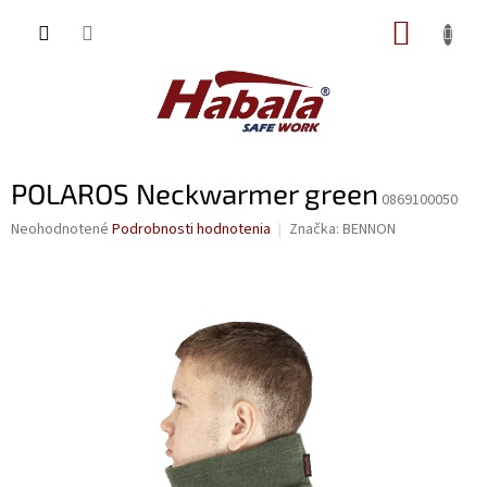
Prejsť
NÁKUP
na
obsah
KOŠÍK
POLAROS Neckwarmer green
0869100050
Priemerné
Neohodnotené
Podrobnosti hodnotenia
Značka:
BENNON
hodnotenie
produktu
je
0,0
z
5
hviezdičiek.