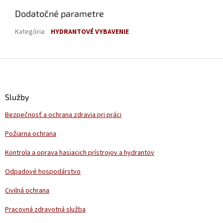
Dodatočné parametre
Kategória
:
HYDRANTOVÉ VYBAVENIE
Z
á
p
ä
Služby
t
Bezpečnosť a ochrana zdravia pri práci
i
e
Požiarna ochrana
Kontrola a oprava hasiacich prístrojov a hydrantov
Odpadové hospodárstvo
Civilná ochrana
Pracovná zdravotná služba