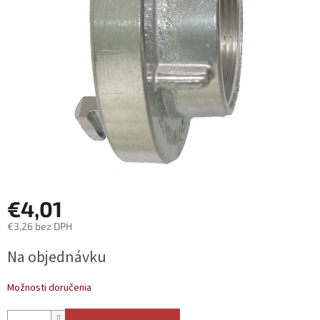
€4,01
€3,26 bez DPH
Jednotková
Na objednávku
cena:
Možnosti doručenia