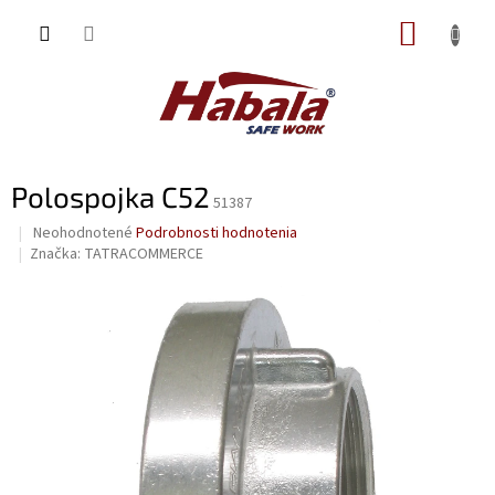
Prejsť
NÁKUP
na
obsah
KOŠÍK
Polospojka C52
51387
Priemerné
Neohodnotené
Podrobnosti hodnotenia
hodnotenie
Značka:
TATRACOMMERCE
produktu
je
0,0
z
5
hviezdičiek.