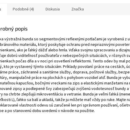
s
Podobné (4)
Diskusia
Značka
robný popis
ka výstražná bunda so segmentovými reflexnými potlačami je vyrobená z u
ránového materiálu, ktorý poskytuje ochranu pred nepriaznivými povete
ienkami, ako je ľahký dážď alebo hmla. Vďaka svojmu spracovaniu a dizajn
čuje dobrú viditeľnosť používateľa v nebezpečných situáciách, v rôznych s
ienkach počas dňa a v noci pri osvetlení reflektormi. Tento odev by mal p
, kto je vystavený týmto situáciám. Príklady povolaní: práce na cestách, úd
tárne práce, záchranné a sanitárne služby, doprava, poštové služby, bezp
túry, manipulačné práce na plochách s pohybom vozidiel atď. Bunda je vy
mateľnou kapucňou, bočnými vreckami na zips a elastickými manžetami na 
nované zipsy a podlepené švy zabezpečujú zvýšenú vodotesnosť bundy a 
y na chrbte zlepšujú mikroventiláciu a vetranie. Bunda je veľmi ľahká (mene
ľkosti L), ľahko sa balí a ukladá, takže ju môžete mať vždy po ruke. Majte n
eklarované vlastnosti odevu sú zaručené len pri správnom používaní, ošetr
be a po stanovenú dobu uvedenú v návode na použitie.