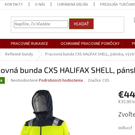
KONTAKTY
O NÁS
CHRÁNENÁ DIELŇA
PREDAJŇA TURČIANS
HĽADAŤ
PRACOVNÉ RUKAVICE
OCHRANNÉ PRACOVNÉ POMÔCKY
P
Reflexné bundy
Pracovná bunda CXS HALIFAX SHELL, pánska, výstr
covná bunda CXS HALIFAX SHELL, pánsk
Priemerné
Neohodnotené
Podrobnosti hodnotenia
Značka:
CXS
ka
hodnotenie
produktu
€44
je
€35,90 
0,0
z
Jednotk
Zvoľte
5
cena:
hviezdičiek.
Veľkosť