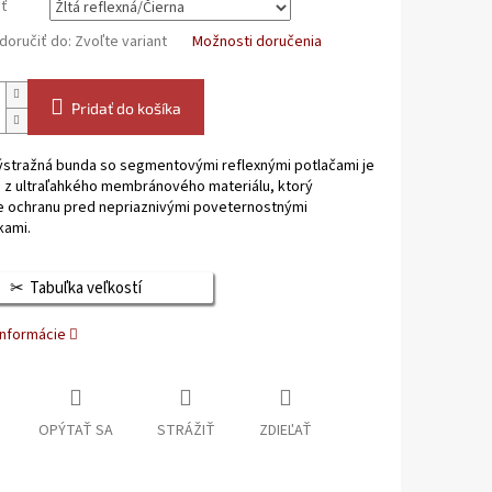
ť
oručiť do:
Zvoľte variant
Možnosti doručenia
Pridať do košíka
ýstražná bunda so segmentovými reflexnými potlačami je
 z ultraľahkého membránového materiálu, ktorý
e ochranu pred nepriaznivými poveternostnými
ami.
Tabuľka veľkostí
informácie
OPÝTAŤ SA
STRÁŽIŤ
ZDIEĽAŤ