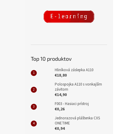
Top 10 produktov
Hliníková záslepka A110
€18,80
Polospojka A110 s vonkajším
závitom
€14,90
F003 - Hasiaci prístroj
€0,26
Jednorazová pláštenka CXS
ONETIME
€0,94