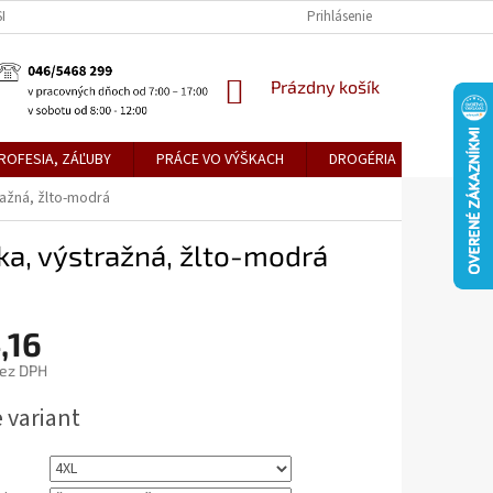
KE TEPLICE
PREDAJŇA PRIEVIDZA
DOPRAVA A PLATBY
Prihlásenie
OBCH
NÁKUPNÝ
Prázdny košík
KOŠÍK
ROFESIA, ZÁĽUBY
PRÁCE VO VÝŠKACH
DROGÉRIA
METLY,
ažná, žlto-modrá
a, výstražná, žlto-modrá
,16
bez DPH
ová
 variant