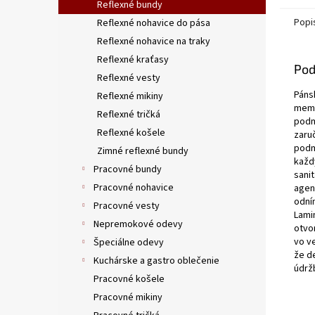
Reflexné bundy
Popi
Reflexné nohavice do pása
Reflexné nohavice na traky
Reflexné kraťasy
Pod
Reflexné vesty
Páns
Reflexné mikiny
memb
Reflexné tričká
podm
Reflexné košele
zaru
podm
Zimné reflexné bundy
každý
Pracovné bundy
sani
Pracovné nohavice
agen
odní
Pracovné vesty
Lami
Nepremokové odevy
otvor
vo ve
Špeciálne odevy
že d
Kuchárske a gastro oblečenie
údrž
Pracovné košele
Pracovné mikiny