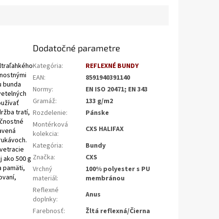
Dodatočné parametre
ltraľahkého
Kategória
:
REFLEXNÉ BUNDY
rnostnými
EAN
:
8591940391140
u bunda
Normy
:
EN ISO 20471; EN 343
vetelných
Gramáž
:
133 g/m2
oužívať
ržba tratí,
Rozdelenie
:
Pánske
ečnostné
Montérková
CXS HALIFAX
bavená
kolekcia
:
rukávoch.
Kategória
:
Bundy
vetracie
Značka
:
CXS
j ako 500 g
a pamäti,
Vrchný
100% polyester s PU
ovaní,
materiál
:
membránou
Reflexné
Anus
doplnky
:
Farebnosť
:
Žltá reflexná/Čierna