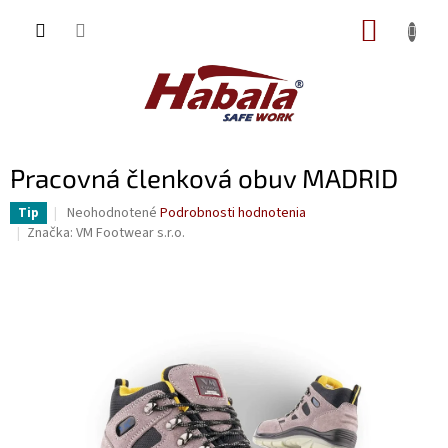
Prejsť
NÁKUP
na
obsah
KOŠÍK
Pracovná členková obuv MADRID
Priemerné
Neohodnotené
Podrobnosti hodnotenia
Tip
hodnotenie
Značka:
VM Footwear s.r.o.
produktu
je
0,0
z
5
hviezdičiek.