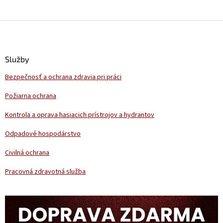
Z
á
p
ä
Služby
t
Bezpečnosť a ochrana zdravia pri práci
i
e
Požiarna ochrana
Kontrola a oprava hasiacich prístrojov a hydrantov
Odpadové hospodárstvo
Civilná ochrana
Pracovná zdravotná služba