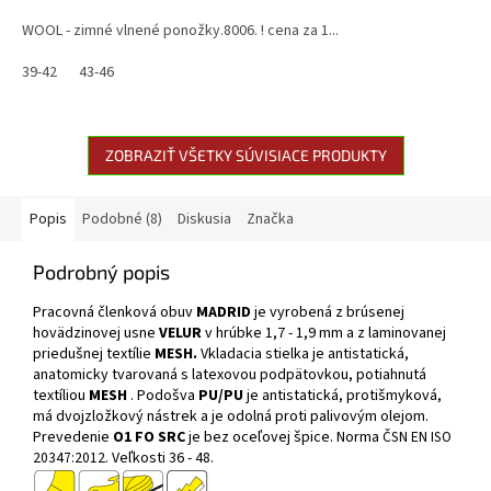
WOOL - zimné vlnené ponožky.8006. ! cena za 1...
39-42
43-46
ZOBRAZIŤ VŠETKY SÚVISIACE PRODUKTY
Popis
Podobné (8)
Diskusia
Značka
Podrobný popis
Pracovná členková obuv
MADRID
je vyrobená z brúsenej
hovädzinovej usne
VELUR
v hrúbke 1,7 - 1,9 mm a z laminovanej
priedušnej textílie
MESH.
Vkladacia stielka je antistatická,
anatomicky tvarovaná s latexovou podpätovkou, potiahnutá
textíliou
MESH
. Podošva
PU/PU
je antistatická, protišmyková,
má dvojzložkový nástrek a je odolná proti palivovým olejom.
Prevedenie
O1 FO SRC
je bez oceľovej špice. Norma
ČSN EN ISO
20347:2012
. Veľkosti 36 - 48.