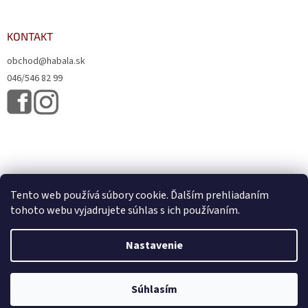
KONTAKT
obchod@habala.sk
046/546 82 99
Tento web používá súbory cookie. Ďalším prehliadaním
tohoto webu vyjadrujete súhlas s ich používaním.
Vytvoril Shoptet
& Verteco.sk
Nastavenie
Copyright 2026
HABALA, s.r.o.
. Všetky práva vyhradené.
Upraviť
Súhlasím
nastavenie cookies