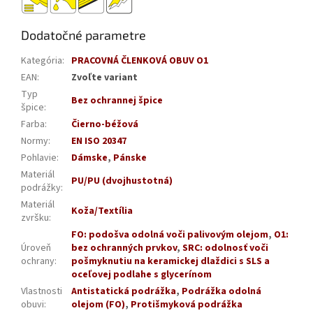
Dodatočné parametre
Kategória
:
PRACOVNÁ ČLENKOVÁ OBUV O1
EAN
:
Zvoľte variant
Typ
Bez ochrannej špice
špice
:
Farba
:
Čierno-béžová
Normy
:
EN ISO 20347
Pohlavie
:
Dámske
,
Pánske
Materiál
PU/PU (dvojhustotná)
podrážky
:
Materiál
Koža/Textília
zvršku
:
FO: podošva odolná voči palivovým olejom
,
O1:
Úroveň
bez ochranných prvkov
,
SRC: odolnosť voči
ochrany
:
pošmyknutiu na keramickej dlaždici s SLS a
oceľovej podlahe s glycerínom
Vlastnosti
Antistatická podrážka
,
Podrážka odolná
obuvi
:
olejom (FO)
,
Protišmyková podrážka