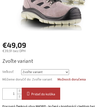
€49,09
€39,91 bez DPH
Jednotková
Zvoľte variant
cena:
Veľkosť
Môžeme doručiť do:
Zvoľte variant
Možnosti doručenia
Pridať do košíka
Pracovná členková obuv MADRID - kožená v kombinácií s textilom bez