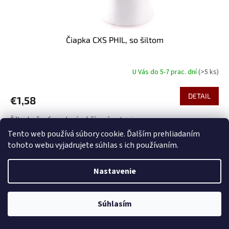
Čiapka CXS PHIL, so šiltom
U Vás do 5-7 prac. dní
(>5 ks)
DETAIL
€1,58
Šiltovka šesťpanelová, obšívané vetracie...
Tento web používá súbory cookie. Ďalším prehliadaním
uni
tohoto webu vyjadrujete súhlas s ich používaním.
Nastavenie
Súhlasím