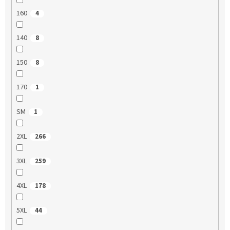
160
4
140
8
150
8
170
1
SM
1
2XL
266
3XL
259
4XL
178
5XL
44