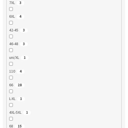
7XL
3
6XL
4
42-45
3
46-48
3
uni/XL
1
110
4
66
28
L-XL
1
4XL-5XL
1
68
15