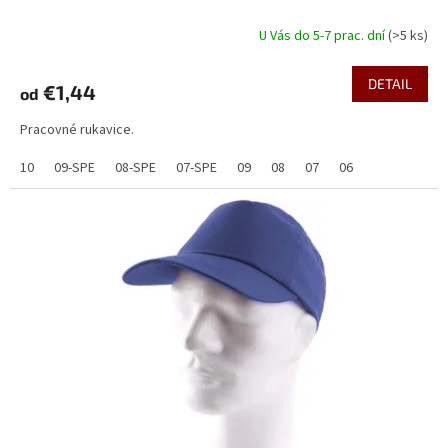
U Vás do 5-7 prac. dní
(>5 ks)
DETAIL
€1,44
od
Pracovné rukavice.
10
09-SPE
08-SPE
07-SPE
09
08
07
06