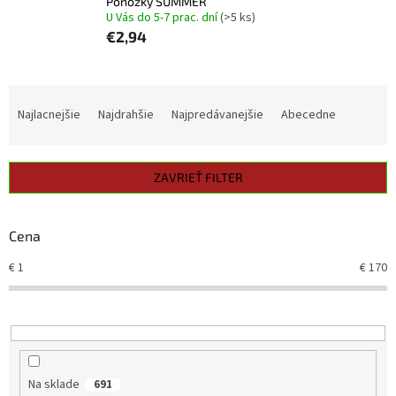
Ponožky SUMMER
U Vás do 5-7 prac. dní
(>5 ks)
€2,94
R
a
Najlacnejšie
Najdrahšie
Najpredávanejšie
Abecedne
d
e
n
ZAVRIEŤ FILTER
i
e
p
Cena
r
o
€
1
€
170
d
u
k
t
o
v
Na sklade
691