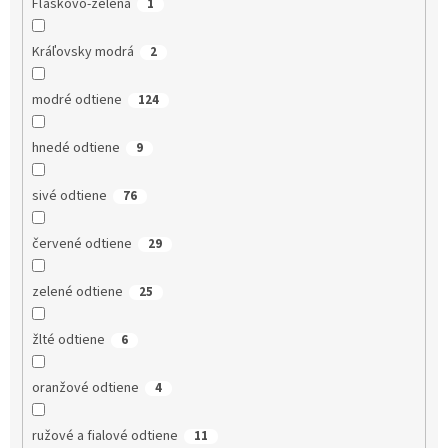
Fľaškovo-zelená
1
Kráľovsky modrá
2
modré odtiene
124
hnedé odtiene
9
sivé odtiene
76
červené odtiene
29
zelené odtiene
25
žlté odtiene
6
oranžové odtiene
4
ružové a fialové odtiene
11