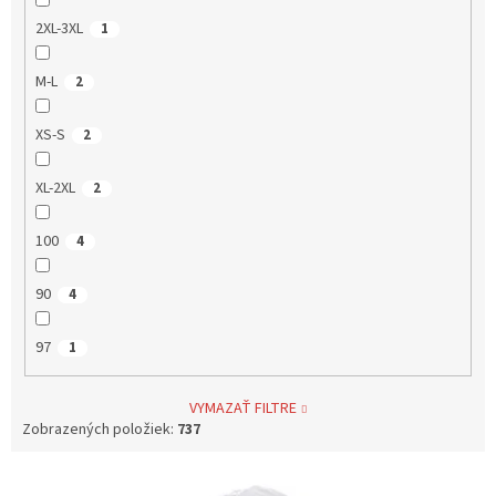
2XL-3XL
1
M-L
2
XS-S
2
XL-2XL
2
100
4
90
4
97
1
VYMAZAŤ FILTRE
Zobrazených položiek:
737
V