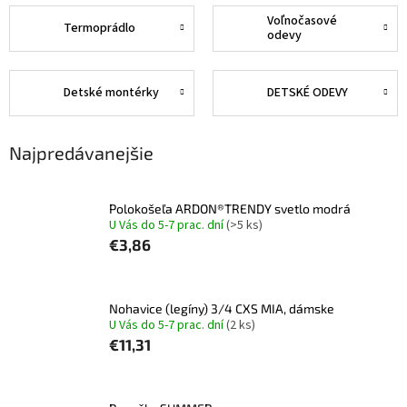
Voľnočasové
Termoprádlo
odevy
Detské montérky
DETSKÉ ODEVY
Najpredávanejšie
Polokošeľa ARDON®TRENDY svetlo modrá
U Vás do 5-7 prac. dní
(>5 ks)
€3,86
Nohavice (legíny) 3/4 CXS MIA, dámske
U Vás do 5-7 prac. dní
(2 ks)
€11,31