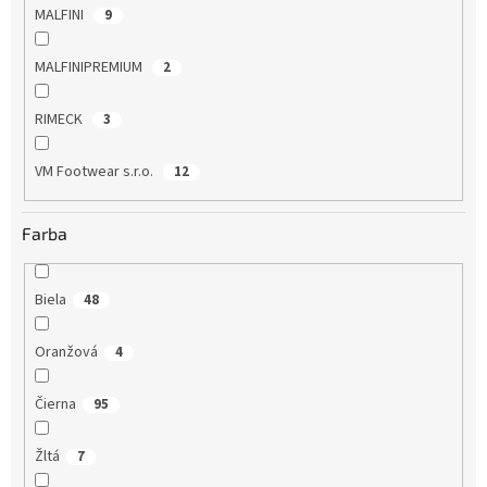
MALFINI
9
MALFINIPREMIUM
2
RIMECK
3
VM Footwear s.r.o.
12
Farba
Biela
48
Oranžová
4
Čierna
95
Žltá
7