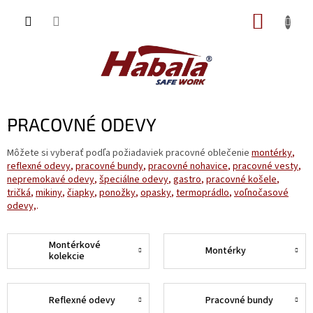
Prejsť
NÁKUP
na
obsah
KOŠÍK
PRACOVNÉ ODEVY
Môžete si vyberať podľa požiadaviek pracovné oblečenie
mont
érky
,
reflexné odevy
,
pracovné bundy
,
pracovné nohavice
,
pracovné vesty
,
nepremokavé odevy
,
špeciálne odevy
,
gastro
,
pracovné košele
,
tričká
,
mikiny
,
čiapky
,
ponožky
,
opasky
,
termoprádlo
,
voľnočasové
odevy,
.
Montérkové
Montérky
kolekcie
Reflexné odevy
Pracovné bundy