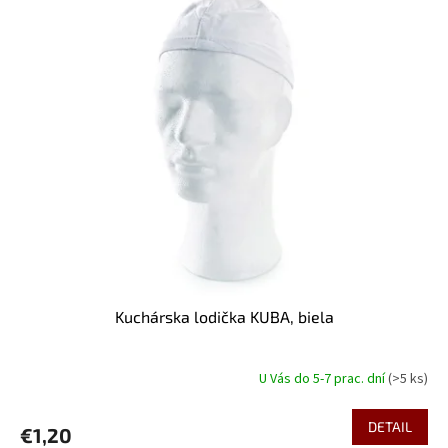
ý
p
i
s
p
r
o
d
u
k
t
o
v
Kuchárska lodička KUBA, biela
U Vás do 5-7 prac. dní
(>5 ks)
DETAIL
€1,20