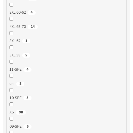
3XL 60-62
4
4XL 68-70
24
3XL 62
1
3XL 58
5
11-SPE
4
uni
8
10-SPE
5
XS
98
09-SPE
6