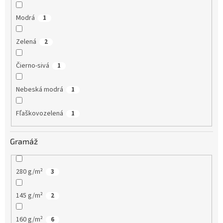
Modrá
1
Zelená
2
Čierno-sivá
1
Nebeská modrá
1
Fľaškovozelená
1
Gramáž
280 g/m²
3
145 g/m²
2
160 g/m²
6