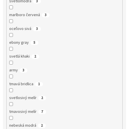
svetlomodrá
3
marlboro červená
3
oceľovo sivá
3
ebony gray
5
svetlá khaki
2
army
3
tmavá bridlica
1
svetlosivý melír
2
tmavosivý melír
7
nebeská modrá
2