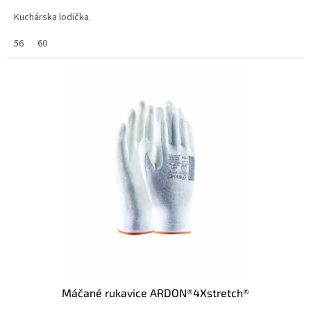
Kuchárska lodička.
56
60
Máčané rukavice ARDON®4Xstretch®