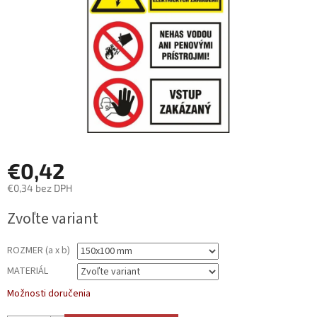
€0,42
€0,34 bez DPH
Jednotková
Zvoľte variant
cena:
ROZMER (a x b)
MATERIÁL
Možnosti doručenia