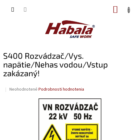
Prejsť
NÁKUP
na
obsah
KOŠÍK
S400 Rozvádzač/Vys.
napätie/Nehas vodou/Vstup
zakázaný!
Priemerné
Neohodnotené
Podrobnosti hodnotenia
hodnotenie
produktu
je
0,0
z
5
hviezdičiek.