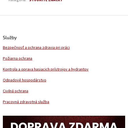
Kategória
:
ŠTVORITÉ ZNAČKY
Z
á
p
ä
Služby
t
Bezpečnosť a ochrana zdravia pri práci
i
e
Požiarna ochrana
Kontrola a oprava hasiacich prístrojov a hydrantov
Odpadové hospodárstvo
Civilná ochrana
Pracovná zdravotná služba