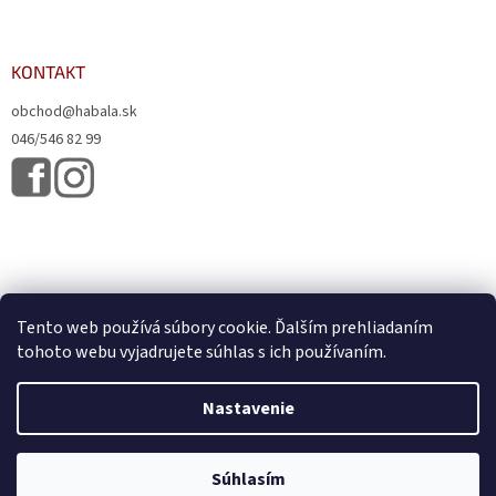
KONTAKT
obchod@habala.sk
046/546 82 99
Tento web používá súbory cookie. Ďalším prehliadaním
tohoto webu vyjadrujete súhlas s ich používaním.
Vytvoril Shoptet
& Verteco.sk
Nastavenie
Copyright 2026
HABALA, s.r.o.
. Všetky práva vyhradené.
Upraviť
Súhlasím
nastavenie cookies