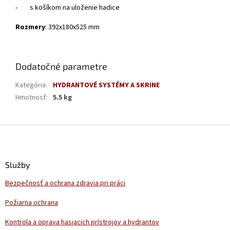
-
s košíkom na uloženie hadice
Rozmery
: 392x180x525 mm
Dodatočné parametre
Kategória
:
HYDRANTOVÉ SYSTÉMY A SKRINE
Hmotnosť
:
5.5 kg
Z
á
p
ä
Služby
t
Bezpečnosť a ochrana zdravia pri práci
i
e
Požiarna ochrana
Kontrola a oprava hasiacich prístrojov a hydrantov