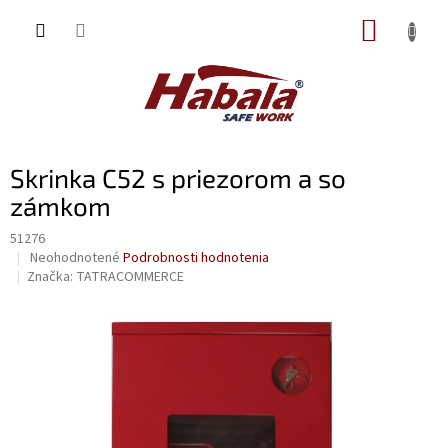
Prejsť
NÁKUP
na
obsah
KOŠÍK
Skrinka C52 s priezorom a so
zámkom
51276
Priemerné
Neohodnotené
Podrobnosti hodnotenia
hodnotenie
Značka:
TATRACOMMERCE
produktu
je
0,0
z
5
hviezdičiek.