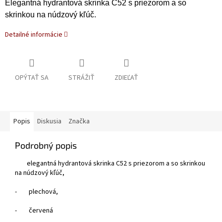
Elegantná hydrantová skrinka C52 s priezorom a so
skrinkou na núdzový kľúč.
Detailné informácie
OPÝTAŤ SA
STRÁŽIŤ
ZDIEĽAŤ
Popis
Diskusia
Značka
Podrobný popis
elegantná hydrantová skrinka C52 s priezorom a so skrinkou
na núdzový kľúč,
-
plechová,
-
červená