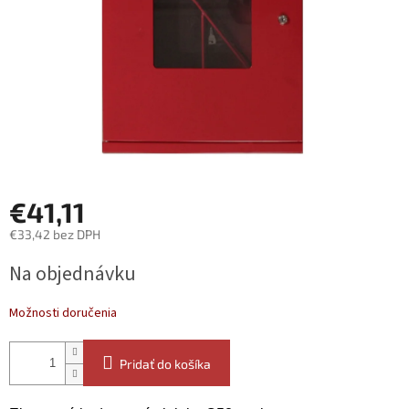
€41,11
€33,42 bez DPH
Jednotková
Na objednávku
cena:
Možnosti doručenia
Pridať do košíka