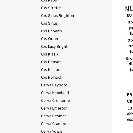
Cxs Naos
NO
Cxs Stretch
EU 
Cxs Sirius Brighton
Ob
Cxs Sirius
p
Cxs Phoenix
(
Cxs Orion
Ob
s
Cxs Luxy Bright
(
Cxs Klasik
Kro
Cxs Benson
dĺ
Cxs Halifax
(
Cxs Norwich
Cerva Dayboro
Cerva Knoxfield
FR 
Cerva Cremorne
UK 
Cerva Emerton
EU 
dá
Cerva Desman
veľ
Cerva Crambe
Cerva Yowie