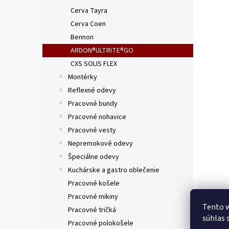
Cerva Tayra
Cerva Coen
Bennon
ARDON®ULTRITE®GO
CXS SOLIS FLEX
Montérky
Reflexné odevy
Pracovné bundy
Pracovné nohavice
Pracovné vesty
Nepremokové odevy
Špeciálne odevy
Kuchárske a gastro oblečenie
Pracovné košele
Pracovné mikiny
Tento w
Pracovné tričká
súhlas 
Pracovné polokošele