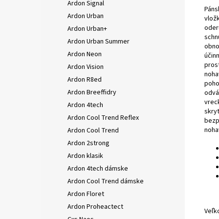
Ardon Signal
Páns
Ardon Urban
vlož
oder
Ardon Urban+
schn
Ardon Urban Summer
obno
Ardon Neon
účin
pros
Ardon Vision
noha
Ardon R8ed
poho
Ardon Breeffidry
odvá
vrec
Ardon 4tech
skry
Ardon Cool Trend Reflex
bezp
noha
Ardon Cool Trend
Ardon 2strong
Ardon klasik
Ardon 4tech dámske
Ardon Cool Trend dámske
Ardon Floret
Ardon Proheactect
Veľk