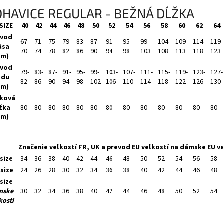
HAVICE REGULAR - BEŽNÁ DĹŽKA
SIZE
40
42
44
46
48
50
52
54
56
58
60
62
64
vod
67-
71-
75-
79-
83-
87-
91-
95-
99-
104-
109-
114-
119-
ása
70
74
78
82
86
90
94
98
103
108
113
118
123
cm)
vod
79-
83-
87-
91-
95-
99-
103-
107-
111-
115-
119-
123-
127-
edu
82
86
90
94
98
102
106
110
114
118
122
126
130
cm)
ková
žka
80
80
80
80
80
80
80
80
80
80
80
80
80
cm)
Značenie veľkostí FR, UK a prevod EU veľkostí na dámske EU v
size
34
36
38
40
42
44
46
48
50
52
54
56
58
size
24
26
28
30
32
34
36
38
40
42
44
46
48
size
mske
30
32
34
36
38
40
42
44
46
48
50
52
54
kosti