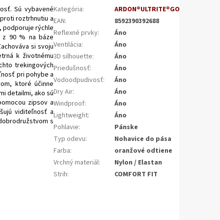
nosť. Sú vybavené
Kategória
:
ARDON®ULTRITE®GO
proti roztrhnutiu a
EAN
:
8592390392688
, podporuje rýchle
Reflexné prvky
:
Áno
až z 90 % na báze
Ventilácia
:
Áno
Zachováva si svoju
etrná k životnému
3D silhouette
:
Áno
ýchto trekingových
Priedušnosť
:
Áno
ľnosť pri pohybe a
Vodoodpudivosť
:
Áno
som, ktoré účinne
Dry Air
:
Áno
i detailmi, ako sú
 pomocou zipsov a
Windproof
:
Áno
ujú viditeľnosť a
Lightweight
:
Áno
 dobrodružstvom s
Pohlavie
:
Pánske
Typ odevu
:
Nohavice do pása
Farba
:
oranžové odtiene
Vrchný materiál
:
Nylon / Elastan
Strih
:
COMFORT FIT