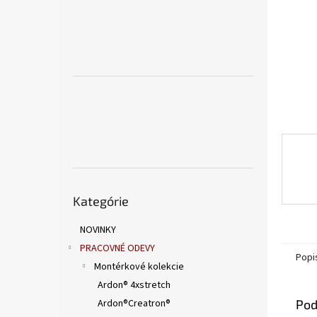
Preskočiť
Kategórie
kategórie
NOVINKY
PRACOVNÉ ODEVY
Popi
Montérkové kolekcie
Ardon® 4xstretch
Ardon®Creatron®
Pod