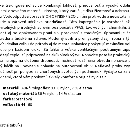
ke trekingové nohavice kombinujú ľahkosť, priedušnosť a vysokú odol
kami z pevného materiálu ripstop, ktorý zaručuje dlhú životnosť a ochranu 
u. Vodoodpudivá úprava BIONIC FINISH® ECO chráni proti vode a nečistotám
utie a zároveň udržiava priedušnosť. Táto impregnácia je vyrobená 
viteľných prírodných surovín bez použitia PFAS, tzv. večných chemikálií. 
nosť aj po opakovanom praní a v porovnaní s tradičnými úpravami je š
trediu a ľudskému zdraviu. Moderný strih a premyslený dizajn robia z t
víc ideálnu voľbu do prírody aj do mesta. Nohavice poskytujú maximálnu vo
dlie pri každom kroku. Sú ľahké a vďaka ventilačným postranným zip
dzajú teplo, sú pripravené na akúkoľvek výzvu. Nohavice potešia praktickým
ká na zips na uloženie drobností, možnosť rozšírenia obvodu nohavice
tý háčik na upevnenie nohavíc na outdoorovú obuv. Reflexné prvky zvyš
ečnosť pri pohybe za zhoršených svetelných podmienok. Vydajte sa za
vicami, ktoré vám poskytnú skvelý komfort a originálny dizajn.
materiál:
ADN®Polygoflex: 93 % nylon, 7 % elastan
ostatný materiál:
86 % nylon, 14 % elastan
farba:
oranžová
veľkosti:
44 - 60
ostná tabuľka