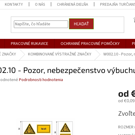
KONTAKTY
O NÁS
CHRÁNENÁ DIELŇA
PREDAJŇA TURČIANS
HĽADAŤ
PRACOVNÉ RUKAVICE
OCHRANNÉ PRACOVNÉ POMÔCKY
P
É ZNAČKY
KOMBINOVANÉ VÝSTRAŽNÉ ZNAČKY
W002.10 - Pozor,
2.10 - Pozor, nebezpečenstvo výbuchu
merné
odnotené
Podrobnosti hodnotenia
otenie
od
€
uktu
od
€0,09
Jednotk
Zvoľte
cena:
dičiek.
ROZMER (