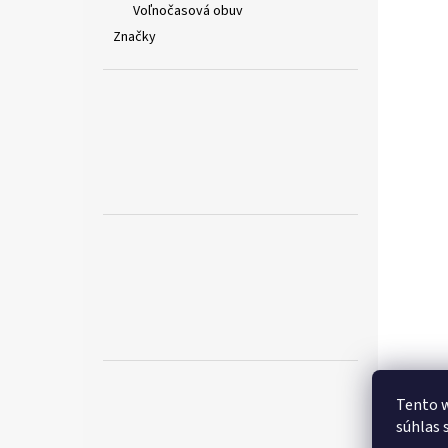
Voľnočasová obuv
Značky
Tento w
súhlas 