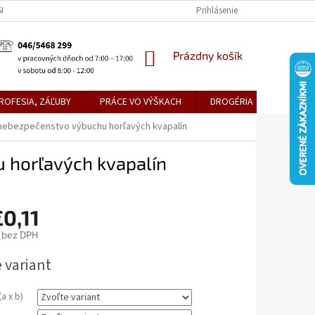
KE TEPLICE
PREDAJŇA PRIEVIDZA
DOPRAVA A PLATBY
Prihlásenie
OBCH
NÁKUPNÝ
Prázdny košík
KOŠÍK
ROFESIA, ZÁĽUBY
PRÁCE VO VÝŠKACH
DROGÉRIA
METLY,
 nebezpečenstvo výbuchu horľavých kvapalín
 horľavých kvapalín
0,11
bez DPH
ová
 variant
a x b)