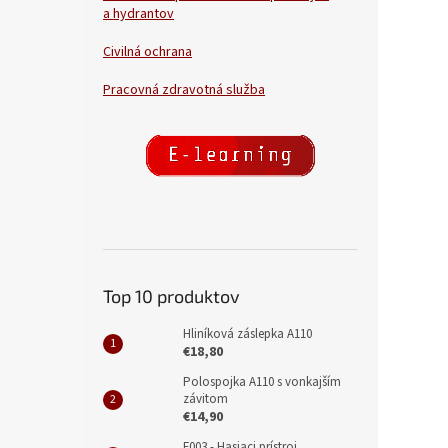
a hydrantov
Civilná ochrana
Pracovná zdravotná služba
Top 10 produktov
Hliníková záslepka A110
€18,80
Polospojka A110 s vonkajším
závitom
€14,90
F003 - Hasiaci prístroj