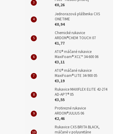
€0,26
Jednorazová pláštenka CXS
ONETIME
€0,94
Chemické rukavice
ARDON®CHEM TOUCH 07
€1,77
ATG® máčané rukavice
MaxiFoam® XCL™ 34-600 06
€3,11
ATG® máčané rukavice
MaxiFoam® LITE 34-900 05
€3,19
Rukavice MAXIFLEX ELITE 42-274
AD-APT® 05
€3,55
Protirezné rukavice
ARDON®JULIUS 06
€2,46
Rukavice CXS BRITA BLACK,
máčané v polyuretáne