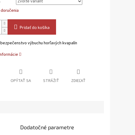
L
 doručenia
Pridať do košíka
ebezpečenstvo výbuchu horľavých kvapalín
informácie
OPÝTAŤ SA
STRÁŽIŤ
ZDIEĽAŤ
Dodatočné parametre