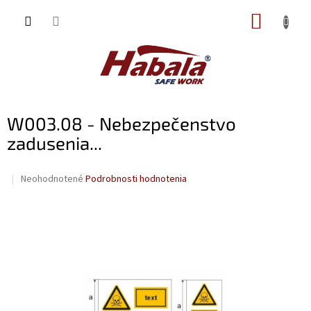
Prejsť
NÁKUP
na
obsah
KOŠÍK
W003.08 - Nebezpečenstvo
zadusenia...
Priemerné
Neohodnotené
Podrobnosti hodnotenia
hodnotenie
produktu
je
0,0
z
5
hviezdičiek.