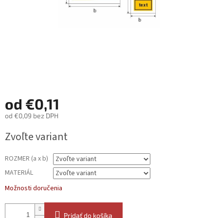
od
€0,11
od
€0,09
bez DPH
Jednotková
Zvoľte variant
cena:
ROZMER (a x b)
MATERIÁL
Možnosti doručenia
Pridať do košíka