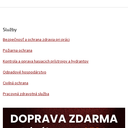
Z
á
p
ä
Služby
t
Bezpečnosť a ochrana zdravia pri práci
i
e
Požiarna ochrana
Kontrola a oprava hasiacich prístrojov a hydrantov
Odpadové hospodárstvo
Civilná ochrana
Pracovná zdravotná služba