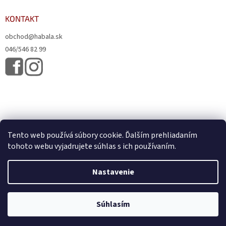
KONTAKT
obchod@habala.sk
046/546 82 99
Tento web používá súbory cookie. Ďalším prehliadaním
tohoto webu vyjadrujete súhlas s ich používaním.
Vytvoril Shoptet
& Verteco.sk
Nastavenie
Copyright 2026
HABALA, s.r.o.
. Všetky práva vyhradené.
Upraviť
Súhlasím
nastavenie cookies