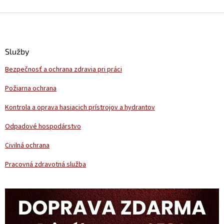
Z
á
p
ä
Služby
t
Bezpečnosť a ochrana zdravia pri práci
i
e
Požiarna ochrana
Kontrola a oprava hasiacich prístrojov a hydrantov
Odpadové hospodárstvo
Civilná ochrana
Pracovná zdravotná služba