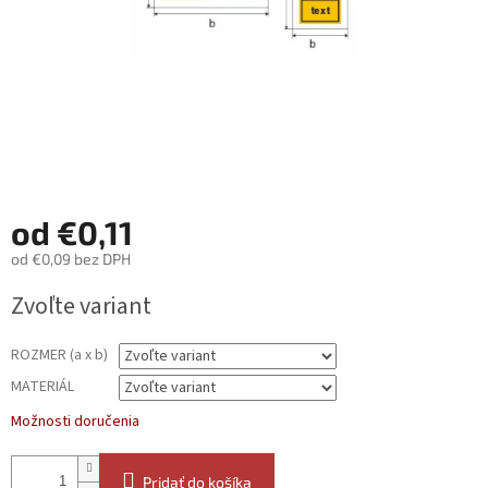
od
€0,11
od
€0,09
bez DPH
Jednotková
Zvoľte variant
cena:
ROZMER (a x b)
MATERIÁL
Možnosti doručenia
Pridať do košíka