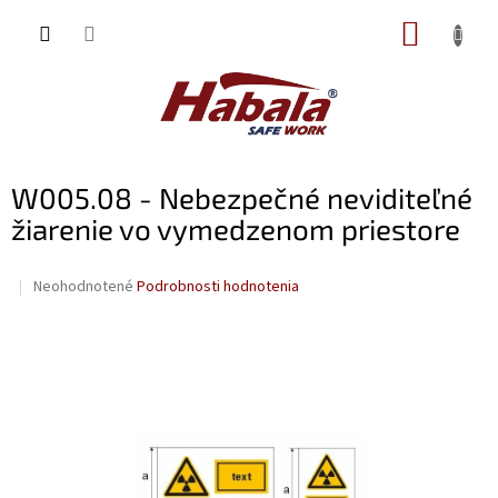
Prejsť
NÁKUP
na
obsah
KOŠÍK
W005.08 - Nebezpečné neviditeľné
žiarenie vo vymedzenom priestore
Priemerné
Neohodnotené
Podrobnosti hodnotenia
hodnotenie
produktu
je
0,0
z
5
hviezdičiek.