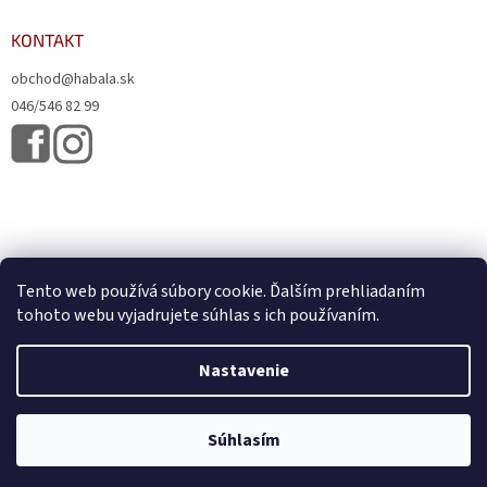
KONTAKT
obchod@habala.sk
046/546 82 99
Tento web používá súbory cookie. Ďalším prehliadaním
tohoto webu vyjadrujete súhlas s ich používaním.
Vytvoril Shoptet
& Verteco.sk
Nastavenie
Copyright 2026
HABALA, s.r.o.
. Všetky práva vyhradené.
Upraviť
Súhlasím
nastavenie cookies