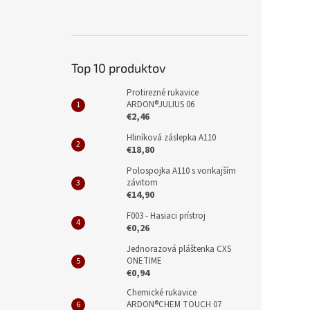
Top 10 produktov
Protirezné rukavice
ARDON®JULIUS 06
€2,46
Hliníková záslepka A110
€18,80
Polospojka A110 s vonkajším
závitom
€14,90
F003 - Hasiaci prístroj
€0,26
Jednorazová pláštenka CXS
ONETIME
€0,94
Chemické rukavice
ARDON®CHEM TOUCH 07