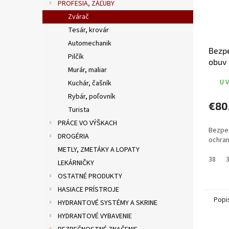
PROFESIA, ZÁĽUBY
Zvárač
Tesár, krovár
Automechanik
Bezp
Pilčík
obuv 
Murár, maliar
U V
Kuchár, čašník
Rybár, poľovník
€80
Turista
PRÁCE VO VÝŠKACH
Bezpe
DROGÉRIA
ochran
METLY, ZMETÁKY A LOPATY
38
LEKÁRNIČKY
OSTATNÉ PRODUKTY
HASIACE PRÍSTROJE
Popi
HYDRANTOVÉ SYSTÉMY A SKRINE
HYDRANTOVÉ VYBAVENIE