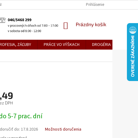
KE TEPLICE
PREDAJŇA PRIEVIDZA
DOPRAVA A PLATBY
Prihlásenie
OBCH
NÁKUPNÝ
Prázdny košík
KOŠÍK
ROFESIA, ZÁĽUBY
PRÁCE VO VÝŠKACH
DROGÉRIA
METLY,
,49
ez DPH
ová
do 5-7 prac. dní
oručiť do:
17.8.2026
Možnosti doručenia