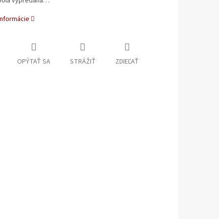
bola vypredaná…
informácie
OPÝTAŤ SA
STRÁŽIŤ
ZDIEĽAŤ