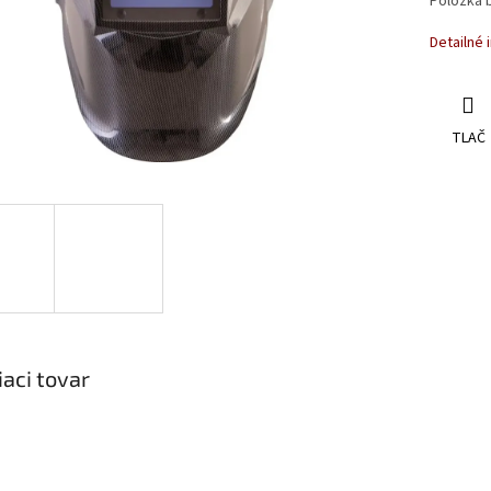
Položka 
Detailné 
TLAČ
iaci tovar