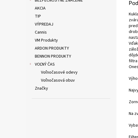
BEZPEČNOSTNÉ ZNAČENIE
Pod
AKCIA
Kukl
TIP
zvára
VÝPREDAJ
pred
drob
Cannis
nasta
VM Produkty
Vďak
ARDON PRODUKTY
zálo
dôjd
BENNON PRODUKTY
filtr
VOĽNÝ ČAS
Onesk
Voľnočasové odevy
Výho
Voľnočasová obuv
Značky
Najvy
Zorn
Na zv
Vyba
Filte