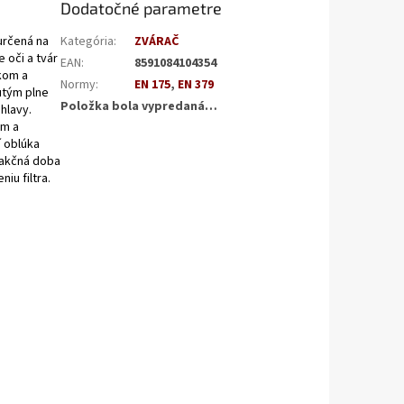
Dodatočné parametre
určená na
Kategória
:
ZVÁRAČ
 oči a tvár
EAN
:
8591084104354
kom a
Normy
:
EN 175
,
EN 379
utým plne
Položka bola vypredaná…
hlavy.
om a
í oblúka
eakčná doba
iu filtra.