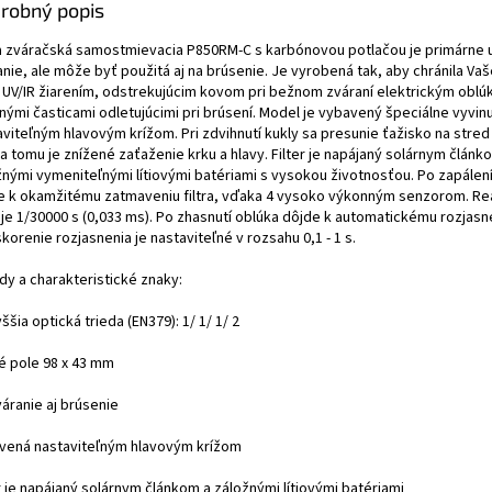
robný popis
a zváračská samostmievacia P850RM-C s karbónovou potlačou je primárne 
nie, ale môže byť použitá aj na brúsenie. Je vyrobená tak, aby chránila Vaše
 UV/IR žiarením, odstrekujúcim kovom pri bežnom zváraní elektrickým oblú
nými časticami odletujúcimi pri brúsení. Model je vybavený špeciálne vyvin
viteľným hlavovým krížom. Pri zdvihnutí kukly sa presunie ťažisko na stred 
a tomu je znížené zaťaženie krku a hlavy. Filter je napájaný solárnym článk
žnými vymeniteľnými lítiovými batériami s vysokou životnosťou. Po zapálen
e k okamžitému zatmaveniu filtra, vďaka 4 vysoko výkonným senzorom. R
a je 1/30000 s (0,033 ms). Po zhasnutí oblúka dôjde k automatickému rozjasnen
orenie rozjasnenia je nastaviteľné v rozsahu 0,1 - 1 s.
dy a charakteristické znaky:
ššia optická trieda (EN379): 1/ 1/ 1/ 2
é pole 98 x 43 mm
áranie aj brúsenie
vená nastaviteľným hlavovým krížom
r je napájaný solárnym článkom a záložnými lítiovými batériami