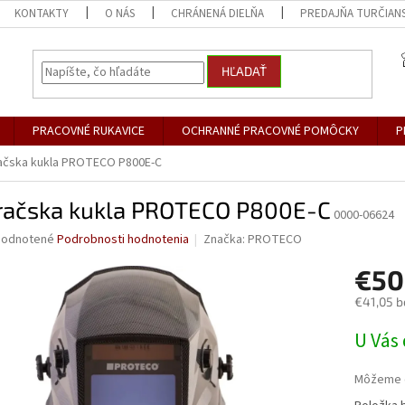
KONTAKTY
O NÁS
CHRÁNENÁ DIELŇA
PREDAJŇA TURČIANS
HĽADAŤ
PRACOVNÉ RUKAVICE
OCHRANNÉ PRACOVNÉ POMÔCKY
P
ačska kukla PROTECO P800E-C
račska kukla PROTECO P800E-C
0000-06624
merné
odnotené
Podrobnosti hodnotenia
Značka:
PROTECO
otenie
€50
uktu
€41,05 b
Jednotk
U Vás 
cena:
dičiek.
Môžeme d