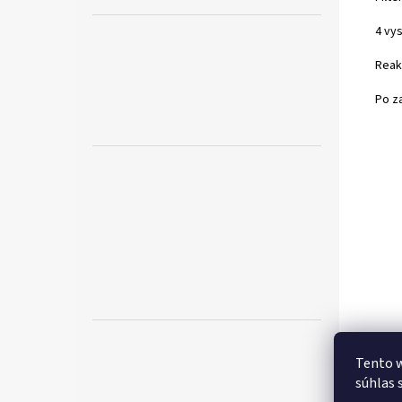
4 vy
Reakč
Po z
Tento w
súhlas 