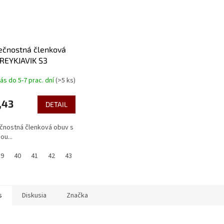
ečnostná členková
REYKJAVIK S3
ás do 5-7 prac. dní
(>5 ks)
,43
DETAIL
čnostná členková obuv s
ou...
39
40
41
42
43
44
45
46
47
48
s
Diskusia
Značka