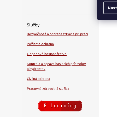
Nast
Služby
Bezpečnosť a ochrana zdravia pri práci
Požiarna ochrana
Odpadové hospodárstvo
Kontrola a oprava hasiacich prístrojov
a hydrantov
Civilná ochrana
Pracovná zdravotná služba