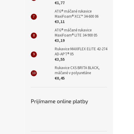
€1,77
ATG® máčané rukavice
MaxiFoam® XCL™ 34-600 06
€3,11
ATG® máčané rukavice
MaxiFoam® LITE 34-900 05
€3,19
Rukavice MAXIFLEX ELITE 42-274
AD-APT® 05
€3,55
Rukavice CXS BRITA BLACK,
máčané v polyuretáne
€0,45
Prijímame online platby