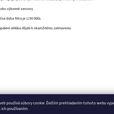
soko výkonné senzory
ná doba filtra je 1/30 000s
apálení oblúka dôjde k okamžitému zatmaveniu
eb používá súbory cookie. Ďalším prehliadaním tohoto webu vyja
s ich používaním.