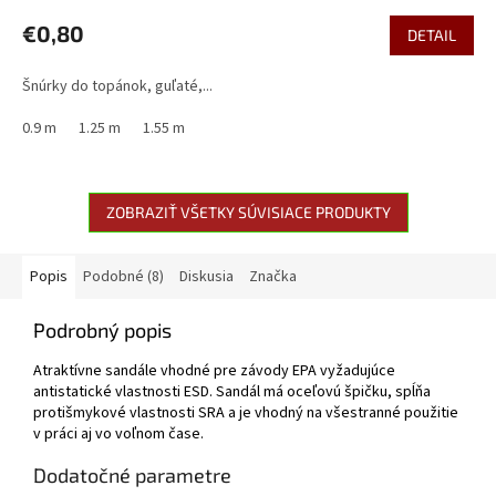
€0,80
DETAIL
Šnúrky do topánok, guľaté,...
0.9 m
1.25 m
1.55 m
ZOBRAZIŤ VŠETKY SÚVISIACE PRODUKTY
Popis
Podobné (8)
Diskusia
Značka
Podrobný popis
Atraktívne sandále vhodné pre závody EPA vyžadujúce
antistatické vlastnosti ESD. Sandál má oceľovú špičku, spĺňa
protišmykové vlastnosti SRA a je vhodný na všestranné použitie
v práci aj vo voľnom čase.
Dodatočné parametre