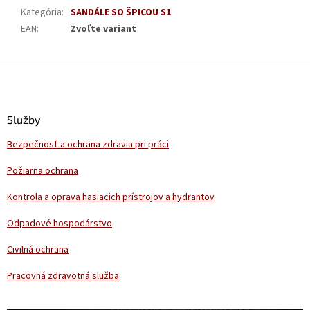
Kategória
:
SANDÁLE SO ŠPICOU S1
EAN
:
Zvoľte variant
Z
á
p
ä
Služby
t
Bezpečnosť a ochrana zdravia pri práci
i
e
Požiarna ochrana
Kontrola a oprava hasiacich prístrojov a hydrantov
Odpadové hospodárstvo
Civilná ochrana
Pracovná zdravotná služba