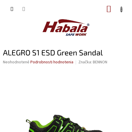
Prejsť
NÁKUP
na
obsah
KOŠÍK
ALEGRO S1 ESD Green Sandal
Priemerné
Neohodnotené
Podrobnosti hodnotenia
Značka:
BENNON
hodnotenie
produktu
je
0,0
z
5
hviezdičiek.