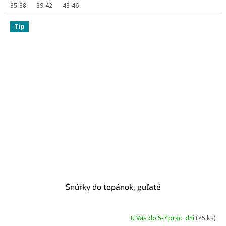
35-38
39-42
43-46
Tip
Šnúrky do topánok, guľaté
U Vás do 5-7 prac. dní
(>5 ks)