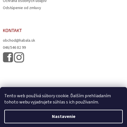
Ochrana osobných údajov
Odstúpenie od zmluvy
KONTAKT
obchod@habala.sk
046/546 82 99
Tento web používá súbory cookie. Ďalším prehliadaním
tohoto webu vyjadrujete súhlas s ich používaním.
Vytvoril Shoptet
& Verteco.sk
Nastavenie