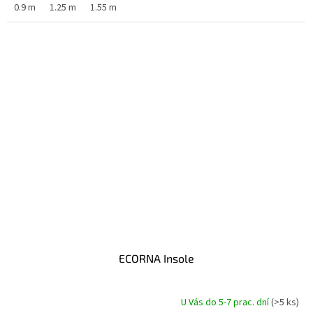
0.9 m
1.25 m
1.55 m
ECORNA Insole
U Vás do 5-7 prac. dní
(>5 ks)