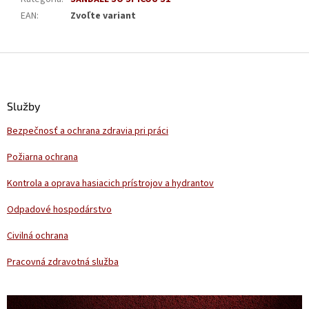
EAN
:
Zvoľte variant
Z
á
p
ä
Služby
t
Bezpečnosť a ochrana zdravia pri práci
i
e
Požiarna ochrana
Kontrola a oprava hasiacich prístrojov a hydrantov
Odpadové hospodárstvo
Civilná ochrana
Pracovná zdravotná služba