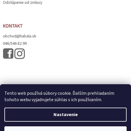
Odstúpenie od zmluvy
KONTAKT
obchod@habala.sk
046/546 82 99
Tento web používá súbory cookie. Ďalším prehliadaním
tohoto webu vyjadrujete súhlas s ich používaním.
Vytvoril Shoptet
& Verteco.sk
Nastavenie
Copyright 2026
HABALA, s.r.o.
. Všetky práva vyhradené.
Upraviť