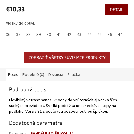
€10,33
DETAIL
Vložky do obuvi.
36
37
38
39
40
41
42
43
44
45
46
47
48
ZOBRAZIŤ VŠETKY SÚVISIACE PRODUKTY
Popis
Podobné (8)
Diskusia
Značka
Podrobný popis
Flexibilný vetraný sandál vhodný do vnútorných aj vonkajších
suchých prevádzok. Svetlá podrážka nezanecháva stopy na
podlahe. Verzia S1 s oceľovou bezpečnostnou špičkou.
Dodatočné parametre
Kategória
:
SANDÁLE SO ŠPICOU S1