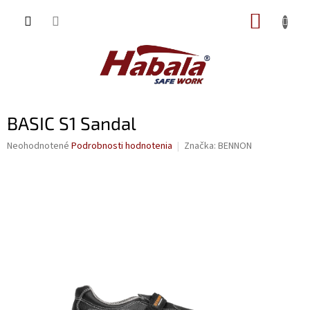
Prejsť
NÁKUP
na
obsah
KOŠÍK
BASIC S1 Sandal
Priemerné
Neohodnotené
Podrobnosti hodnotenia
Značka:
BENNON
hodnotenie
produktu
je
0,0
z
5
hviezdičiek.