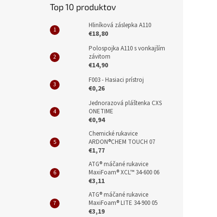
Top 10 produktov
Hliníková záslepka A110
€18,80
Polospojka A110 s vonkajším
závitom
€14,90
F003 - Hasiaci prístroj
€0,26
Jednorazová pláštenka CXS
ONETIME
€0,94
Chemické rukavice
ARDON®CHEM TOUCH 07
€1,77
ATG® máčané rukavice
MaxiFoam® XCL™ 34-600 06
€3,11
ATG® máčané rukavice
MaxiFoam® LITE 34-900 05
€3,19