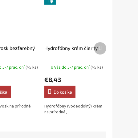
Tip
Ďalší
 vosk bezfarebný
Hydrofóbny krém čierny
produkt
o 5-7 prac. dní
(>5 ks)
U Vás do 5-7 prac. dní
(>5 ks)
€8,43
šíka
Do košíka
 vosk na prírodné
Hydrofóbny (vodeodolný) krém
.
na prírodné,...
-47
48-49