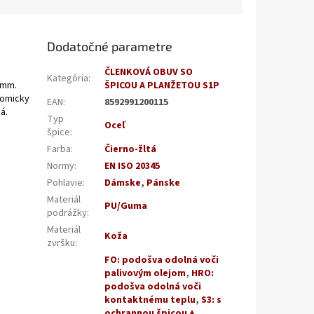
Dodatočné parametre
ČLENKOVÁ OBUV SO
Kategória
:
2 mm.
ŠPICOU A PLANŽETOU S1P
atomicky
EAN
:
8592991200115
á.
Typ
Oceľ
špice
:
Farba
:
Čierno-žltá
Normy
:
EN ISO 20345
Pohlavie
:
Dámske
,
Pánske
Materiál
PU/Guma
podrážky
:
Materiál
Koža
zvršku
:
FO: podošva odolná voči
palivovým olejom
,
HRO:
podošva odolná voči
kontaktnému teplu
,
S3: s
ochrannou špicou +