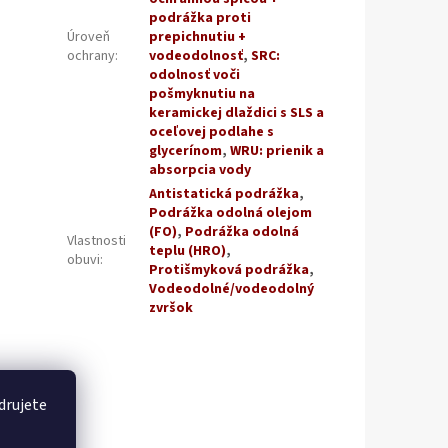
podrážka proti
Úroveň
prepichnutiu +
ochrany
:
vodeodolnosť
,
SRC:
odolnosť voči
pošmyknutiu na
keramickej dlaždici s SLS a
oceľovej podlahe s
glycerínom
,
WRU: prienik a
absorpcia vody
Antistatická podrážka
,
Podrážka odolná olejom
(FO)
,
Podrážka odolná
Vlastnosti
teplu (HRO)
,
obuvi
:
Protišmyková podrážka
,
Vodeodolné/vodeodolný
zvršok
drujete