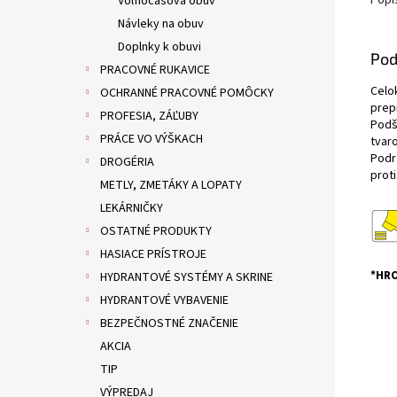
Popi
Voľnočasová obuv
Návleky na obuv
Doplnky k obuvi
Pod
PRACOVNÉ RUKAVICE
Celo
OCHRANNÉ PRACOVNÉ POMÔCKY
prepi
PROFESIA, ZÁĽUBY
Podší
PRÁCE VO VÝŠKACH
tvaro
Podr
DROGÉRIA
prot
METLY, ZMETÁKY A LOPATY
LEKÁRNIČKY
OSTATNÉ PRODUKTY
HASIACE PRÍSTROJE
*HRO
HYDRANTOVÉ SYSTÉMY A SKRINE
HYDRANTOVÉ VYBAVENIE
BEZPEČNOSTNÉ ZNAČENIE
AKCIA
TIP
VÝPREDAJ