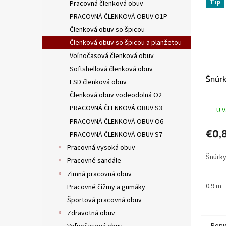
Tip
Pracovná členková obuv
PRACOVNÁ ČLENKOVÁ OBUV O1P
Členková obuv so špicou
Členková obuv so špicou a planžetou
Voľnočasová členková obuv
Softshellová členková obuv
Šnúrk
ESD členková obuv
Členková obuv vodeodolná O2
PRACOVNÁ ČLENKOVÁ OBUV S3
U V
PRACOVNÁ ČLENKOVÁ OBUV O6
€0,
PRACOVNÁ ČLENKOVÁ OBUV S7
Pracovná vysoká obuv
Šnúrky
Pracovné sandále
Zimná pracovná obuv
0.9 m
Pracovné čižmy a gumáky
Športová pracovná obuv
Zdravotná obuv