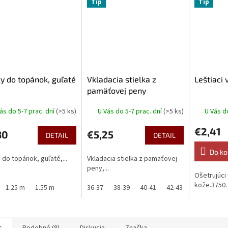
Tip
Tip
y do topánok, guľaté
Vkladacia stielka z
Leštiaci
pamäťovej peny
ás do 5-7 prac. dní
(>5 ks)
U Vás do 5-7 prac. dní
(>5 ks)
U Vás d
€2,41
80
€5,25
DETAIL
DETAIL
Do ko
 do topánok, guľaté,...
Vkladacia stielka z pamäťovej
peny,...
Ošetrujúci
kože.3750
1.25 m
1.55 m
36-37
38-39
40-41
42-43
44-45
46