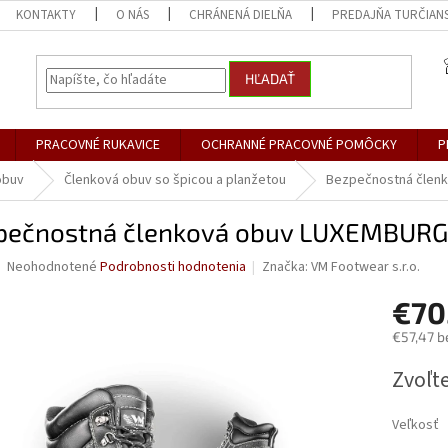
KONTAKTY
O NÁS
CHRÁNENÁ DIELŇA
PREDAJŇA TURČIANS
HĽADAŤ
PRACOVNÉ RUKAVICE
OCHRANNÉ PRACOVNÉ POMÔCKY
P
obuv
Členková obuv so špicou a planžetou
Bezpečnostná člen
pečnostná členková obuv LUXEMBURG
Priemerné
Neohodnotené
Podrobnosti hodnotenia
Značka:
VM Footwear s.r.o.
hodnotenie
produktu
€70
je
€57,47 b
0,0
z
Jednotk
Zvoľte
5
cena:
hviezdičiek.
Veľkosť