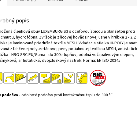
s
Podobné (8)
Diskusia
Značka
robný popis
kožená členková obuv LUXEMBURG S3 s oceľovou špicou a planžetou proti
chnutiu, hydrofóbna. Zvršok je z lícovej hovädzinovej usne v hrúbke 2 - 2,
vka je laminovaná priedušná textília MESH. Vkladacia stielka HI-POLY je an
vaná z ľahčenej polyuretánovej peny potiahnutej textíliou MESH, antistatick
ážka - HRO SRC PU/Guma - do 300 stupňov, odolná voči palivovým olejom,
išmyková, antistatická, dvojzložkový nástrek. Norma: EN ISO 20345
 podošva -
odolnosť podošvy proti kontaktnému teplu do 300 °C