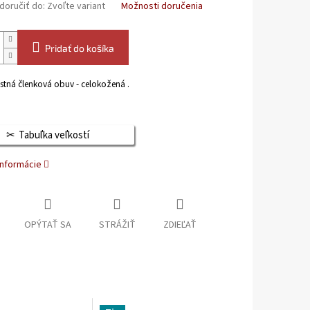
oručiť do:
Zvoľte variant
Možnosti doručenia
Pridať do košíka
tná členková obuv - celokožená .
Tabuľka veľkostí
informácie
OPÝTAŤ SA
STRÁŽIŤ
ZDIEĽAŤ