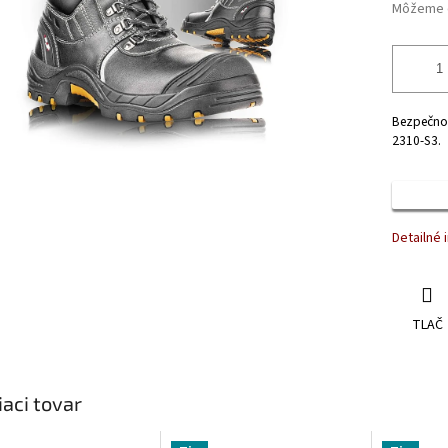
Môžeme d
Bezpečnos
2310-S3.
Detailné 
TLAČ
iaci tovar