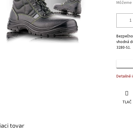
Môžeme d
Bezpečno
vhodná do
3280-S1.
Detailné 
TLAČ
iaci tovar