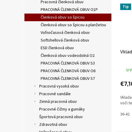
Pracovná členková obuv
Tip
PRACOVNÁ ČLENKOVÁ OBUV O1P
Členková obuv so špicou
Členková obuv so špicou a planžetou
Voľnočasová členková obuv
Softshellová členková obuv
ESD členková obuv
Vklad
Členková obuv vodeodolná O2
PRACOVNÁ ČLENKOVÁ OBUV S3
U V
PRACOVNÁ ČLENKOVÁ OBUV O6
PRACOVNÁ ČLENKOVÁ OBUV S7
€7,1
Pracovná vysoká obuv
Pracovné sandále
Vklada
Zimná pracovná obuv
voči te
Pracovné čižmy a gumáky
36-42
Športová pracovná obuv
Zdravotná obuv