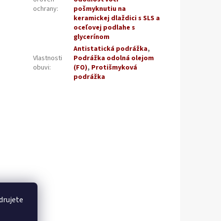
ochrany
:
pošmyknutiu na
keramickej dlaždici s SLS a
oceľovej podlahe s
glycerínom
Antistatická podrážka
,
Vlastnosti
Podrážka odolná olejom
obuvi
:
(FO)
,
Protišmyková
podrážka
drujete