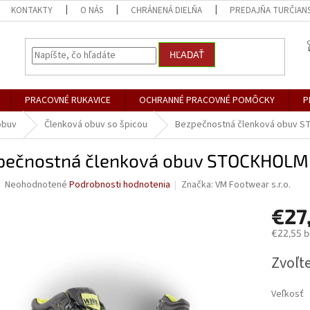
KONTAKTY
O NÁS
CHRÁNENÁ DIELŇA
PREDAJŇA TURČIANS
HĽADAŤ
PRACOVNÉ RUKAVICE
OCHRANNÉ PRACOVNÉ POMÔCKY
P
obuv
Členková obuv so špicou
Bezpečnostná členková obuv 
pečnostná členková obuv STOCKHOLM
Priemerné
Neohodnotené
Podrobnosti hodnotenia
Značka:
VM Footwear s.r.o.
hodnotenie
produktu
€27
je
€22,55 
0,0
z
Jednotk
Zvoľte
5
cena:
hviezdičiek.
Veľkosť