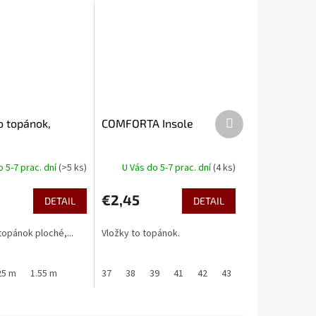
Ďalší
o topánok,
COMFORTA Insole
produkt
o 5-7 prac. dní
(>5 ks)
U Vás do 5-7 prac. dní
(4 ks)
€2,45
DETAIL
DETAIL
topánok ploché,...
Vložky to topánok.
25 m
1.55 m
37
38
39
41
42
43
45
47
48