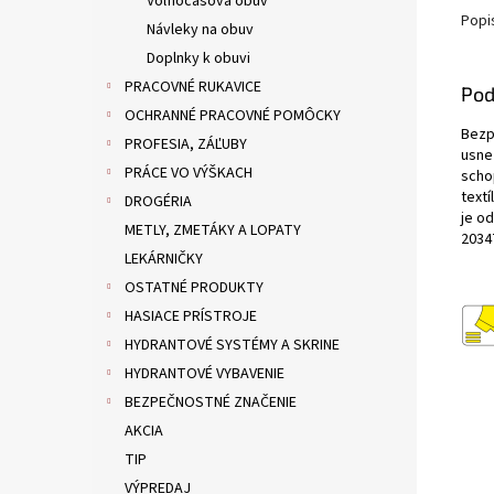
Voľnočasová obuv
Popi
Návleky na obuv
Doplnky k obuvi
PRACOVNÉ RUKAVICE
Pod
OCHRANNÉ PRACOVNÉ POMÔCKY
Bezp
PROFESIA, ZÁĽUBY
usne
PRÁCE VO VÝŠKACH
scho
textí
DROGÉRIA
je o
METLY, ZMETÁKY A LOPATY
2034
LEKÁRNIČKY
OSTATNÉ PRODUKTY
HASIACE PRÍSTROJE
HYDRANTOVÉ SYSTÉMY A SKRINE
HYDRANTOVÉ VYBAVENIE
BEZPEČNOSTNÉ ZNAČENIE
AKCIA
TIP
VÝPREDAJ