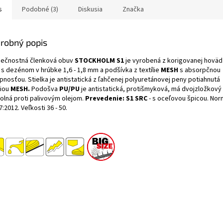
s
Podobné (3)
Diskusia
Značka
robný popis
ečnostná členková obuv
STOCKHOLM S1
je vyrobená z korigovanej hoväd
 s dezénom v hrúbke 1,6 - 1,8 mm a podšívka z textílie
MESH
s absorpčnou
pnosťou. Stielka je antistatická z ľahčenej polyuretánovej peny potiahnutá
liou
MESH.
Podošva
PU/PU
je antistatická, protišmyková, má dvojzložkový
dolná proti palivovým olejom.
Prevedenie: S1 SRC
- s oceľovou špicou.
Norm
7:2012.
Veľkosti 36 - 50.