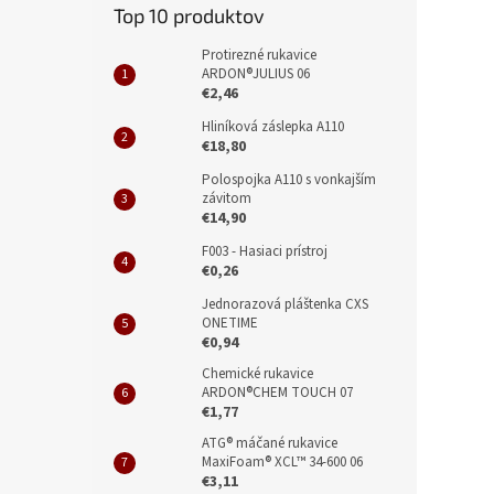
Top 10 produktov
Protirezné rukavice
ARDON®JULIUS 06
€2,46
Hliníková záslepka A110
€18,80
Polospojka A110 s vonkajším
závitom
€14,90
F003 - Hasiaci prístroj
€0,26
Jednorazová pláštenka CXS
ONETIME
€0,94
Chemické rukavice
ARDON®CHEM TOUCH 07
€1,77
ATG® máčané rukavice
MaxiFoam® XCL™ 34-600 06
€3,11