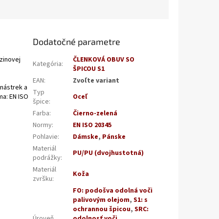
Dodatočné parametre
zinovej
ČLENKOVÁ OBUV SO
Kategória
:
ŠPICOU S1
EAN
:
Zvoľte variant
 nástrek a
Typ
a: EN ISO
Oceľ
špice
:
Farba
:
Čierno-zelená
Normy
:
EN ISO 20345
Pohlavie
:
Dámske
,
Pánske
Materiál
PU/PU (dvojhustotná)
podrážky
:
Materiál
Koža
zvršku
:
FO: podošva odolná voči
palivovým olejom
,
S1: s
ochrannou špicou
,
SRC:
Úroveň
odolnosť voči