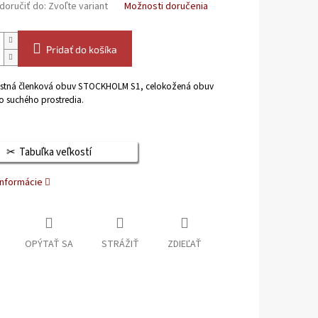
oručiť do:
Zvoľte variant
Možnosti doručenia
Pridať do košíka
stná členková obuv STOCKHOLM S1, celokožená obuv
 suchého prostredia.
Tabuľka veľkostí
informácie
OPÝTAŤ SA
STRÁŽIŤ
ZDIEĽAŤ