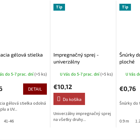
Tip
Tip
acia gélová stielka
Impregnačný sprej -
Šnúrky d
univerzálny
ploché
ás do 5-7 prac. dní
(>5 ks)
U Vás do 5-7 prac. dní
(>5 ks)
U Vás d
€10,12
6
€0,76
DETAIL
Do košíka
cia gélová stielka odolná
Šnúrky do 
plu a UV...
Univerzálny impregnačný sprej
na všetky druhy...
41-46
0.9 m
1.