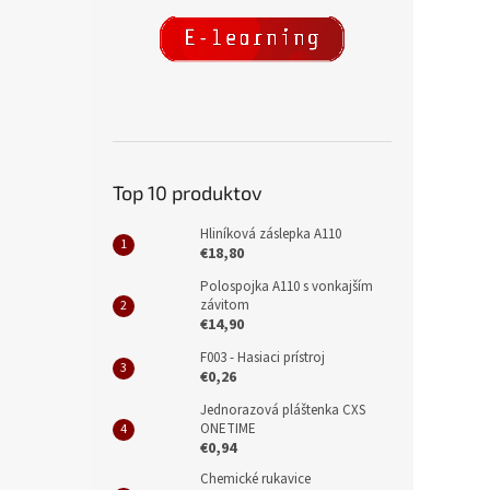
Top 10 produktov
Hliníková záslepka A110
€18,80
Polospojka A110 s vonkajším
závitom
€14,90
F003 - Hasiaci prístroj
€0,26
Jednorazová pláštenka CXS
ONETIME
€0,94
Chemické rukavice