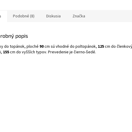
s
Podobné (8)
Diskusia
Značka
robný popis
ky do topánok, ploché
90
cm sú vhodné do poltopánok,
125
cm do členkový
i,
155
cm do vyšších typov. Prevedenie je čierno-šedé.