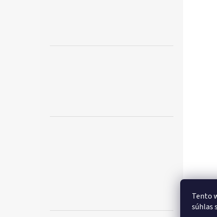
Tento w
súhlas 