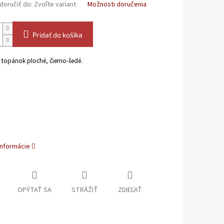
oručiť do:
Zvoľte variant
Možnosti doručenia
Pridať do košíka
 topánok ploché, čierno-šedé.
informácie
OPÝTAŤ SA
STRÁŽIŤ
ZDIEĽAŤ