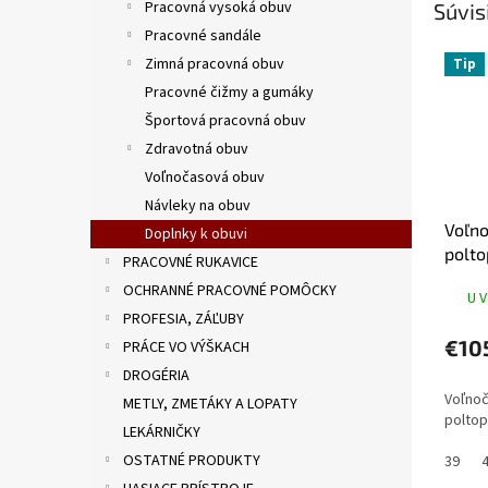
Pracovná vysoká obuv
Súvis
Pracovné sandále
Zimná pracovná obuv
Tip
Pracovné čižmy a gumáky
Športová pracovná obuv
Zdravotná obuv
Voľnočasová obuv
Návleky na obuv
Voľn
Doplnky k obuvi
polt
PRACOVNÉ RUKAVICE
PHIL
OCHRANNÉ PRACOVNÉ POMÔCKY
U V
PROFESIA, ZÁĽUBY
€10
PRÁCE VO VÝŠKACH
DROGÉRIA
Voľno
METLY, ZMETÁKY A LOPATY
poltop
LEKÁRNIČKY
OSTATNÉ PRODUKTY
39