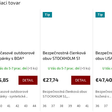
iaci tovar
Tip
Tip
očasové outdoorové
Bezpečnostná členková
Bezpečno
opánky s BOA®
obuv STOCKHOLM S1
obuv LIS
ADELPHIA
ás do 5-7 prac. dní
(>5 ks)
U Vás do 5-7 prac. dní
(>5 ks)
U Vás 
5,85
€27,74
€47,4
DETAIL
DETAIL
časové outdoorové
Bezpečnostná členková obuv
Bezpečnost
ánky - syntetické...
STOCKHOLM S1,...
kožená v...
40
41
42
43
44
45
36
46
37
47
38
39
40
41
42
36
43
37