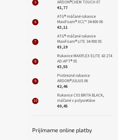
ARDON®CHEM TOUCH 07
€1,77
ATG® máčané rukavice
MaxiFoam® XCL™ 34-600 06
€3,11
ATG® máčané rukavice
MaxiFoam® LITE 34-900 05
€3,19
Rukavice MAXIFLEX ELITE 42-274
AD-APT® 05
€3,55
Protirezné rukavice
ARDON®JULIUS 06
€2,46
Rukavice CXS BRITA BLACK,
máčané v polyuretáne
€0,45
Prijímame online platby