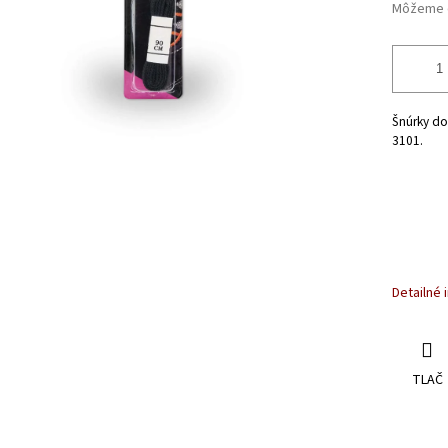
Môžeme d
Šnúrky do
3101.
Detailné 
TLAČ