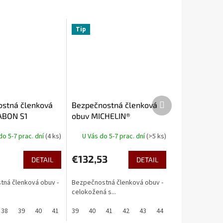
Tip
Ďalší
stná členková
Bezpečnostná členková
produkt
ABON S1
obuv MICHELIN®
ROCKFORD S3
do 5-7 prac. dní
(4 ks)
U Vás do 5-7 prac. dní
(>5 ks)
0
€132,53
DETAIL
DETAIL
ná členková obuv -
Bezpečnostná členková obuv -
celokožená s...
44
38
45
39
46
40
47
41
48
42
39
49
43
40
50
44
41
45
42
46
43
47
44
48
45
46
47