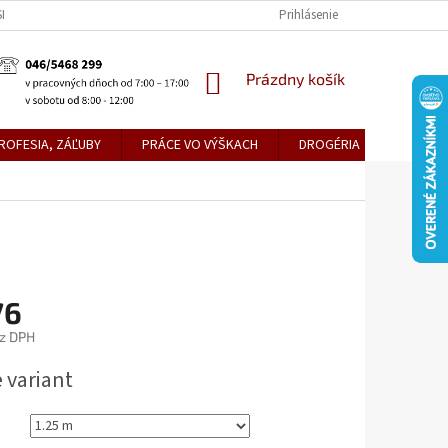
KE TEPLICE
PREDAJŇA PRIEVIDZA
DOPRAVA A PLATBY
Prihlásenie
OBCH
NÁKUPNÝ
Prázdny košík
KOŠÍK
ROFESIA, ZÁĽUBY
PRÁCE VO VÝŠKACH
DROGÉRIA
METLY,
76
z DPH
ová
 variant