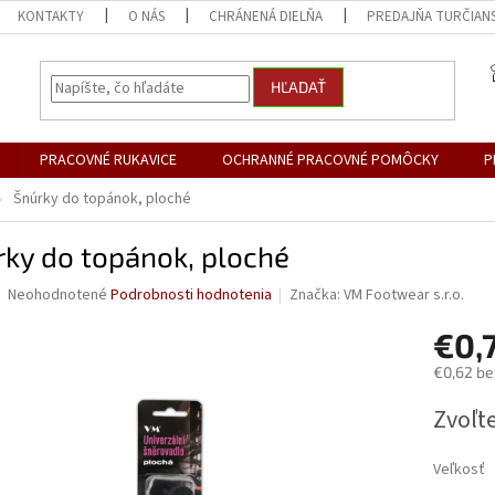
KONTAKTY
O NÁS
CHRÁNENÁ DIELŇA
PREDAJŇA TURČIANS
HĽADAŤ
PRACOVNÉ RUKAVICE
OCHRANNÉ PRACOVNÉ POMÔCKY
P
Šnúrky do topánok, ploché
ky do topánok, ploché
Priemerné
Neohodnotené
Podrobnosti hodnotenia
Značka:
VM Footwear s.r.o.
hodnotenie
produktu
€0,
je
€0,62 be
0,0
z
Jednotk
Zvoľte
5
cena:
hviezdičiek.
Veľkosť