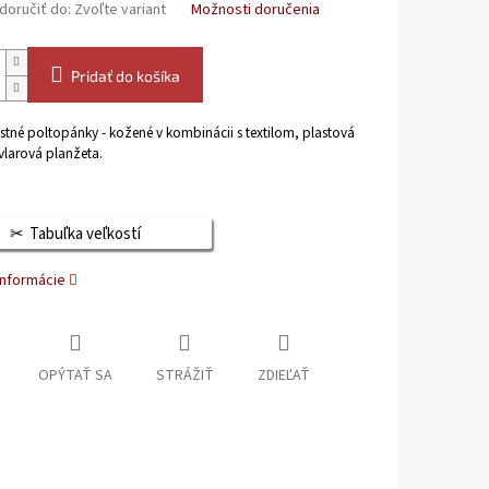
oručiť do:
Zvoľte variant
Možnosti doručenia
Pridať do košíka
tné poltopánky - kožené v kombinácii s textilom, plastová
vlarová planžeta.
.
Tabuľka veľkostí
informácie
OPÝTAŤ SA
STRÁŽIŤ
ZDIEĽAŤ