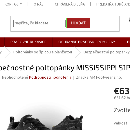
KONTAKTY
O NÁS
CHRÁNENÁ DIELŇA
PREDAJŇA TURČIANS
HĽADAŤ
PRACOVNÉ RUKAVICE
OCHRANNÉ PRACOVNÉ POMÔCKY
P
y
Poltopánky so špicou a planžetou
Bezpečnostné poltopánky 
pečnostné poltopánky MISSISSIPPI S1
Priemerné
Neohodnotené
Podrobnosti hodnotenia
Značka:
VM Footwear s.r.o.
hodnotenie
produktu
€63
je
€51,62 b
0,0
z
Jednotk
Zvoľte
5
cena:
hviezdičiek.
Veľkosť