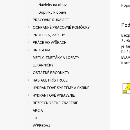
Návleky na obuv
Popi
Doplnky k obuvi
PRACOVNÉ RUKAVICE
Pod
OCHRANNÉ PRACOVNÉ POMÔCKY
PROFESIA, ZÁĽUBY
Bezp
Z
vrš
PRÁCE VO VÝŠKACH
je l
DROGÉRIA
ľahč
EVA/
METLY, ZMETÁKY A LOPATY
Norm
LEKÁRNIČKY
OSTATNÉ PRODUKTY
HASIACE PRÍSTROJE
HYDRANTOVÉ SYSTÉMY A SKRINE
HYDRANTOVÉ VYBAVENIE
BEZPEČNOSTNÉ ZNAČENIE
AKCIA
TIP
VÝPREDAJ