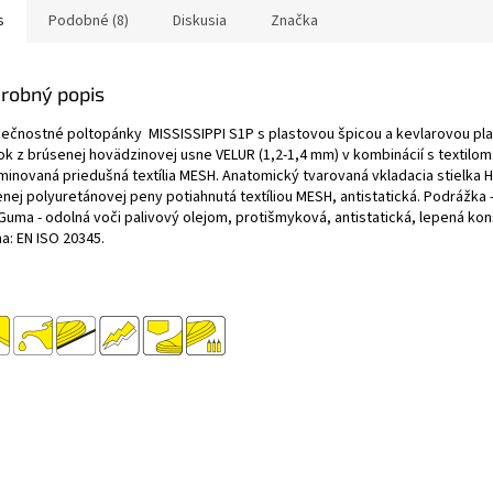
s
Podobné (8)
Diskusia
Značka
robný popis
ečnostné poltopánky MISSISSIPPI S1P s plastovou špicou a kevlarovou pl
ok z brúsenej hovädzinovej usne VELUR (1,2-1,4 mm) v kombinácií s textilom
aminovaná priedušná textília MESH. Anatomický tvarovaná vkladacia stielka H
enej polyuretánovej peny potiahnutá textíliou MESH, antistatická. Podrážka 
Guma - odolná voči palivový olejom, protišmyková, antistatická, lepená kon
a: EN ISO 20345.