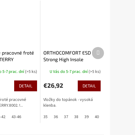
Ďalší
 pracovné froté
ORTHOCOMFORT ESD
produkt
 TERRY
Strong High Insole
o 5-7 prac. dní
(>5 ks)
U Vás do 5-7 prac. dní
(>5 ks)
€26,92
DETAIL
DETAIL
froté pracovné
Vložky do topánok - vysoká
RY.8002. !...
klenba.
-42
43-46
35
36
37
38
39
40
41
42
43