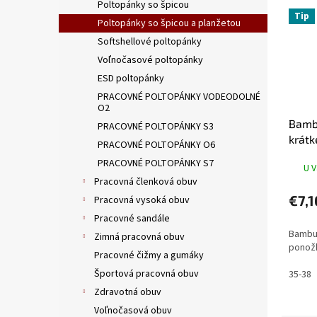
Poltopánky so špicou
Tip
Poltopánky so špicou a planžetou
Softshellové poltopánky
Voľnočasové poltopánky
ESD poltopánky
PRACOVNÉ POLTOPÁNKY VODEODOLNÉ
O2
Bamb
PRACOVNÉ POLTOPÁNKY S3
krátk
PRACOVNÉ POLTOPÁNKY O6
PRACOVNÉ POLTOPÁNKY S7
U V
Pracovná členková obuv
€7,1
Pracovná vysoká obuv
Pracovné sandále
Bambu
Zimná pracovná obuv
ponož
Pracovné čižmy a gumáky
Športová pracovná obuv
35-38
Zdravotná obuv
Voľnočasová obuv