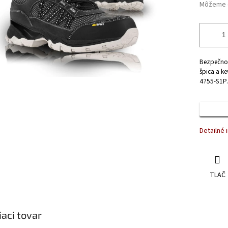
Môžeme d
Bezpečnos
špica a ke
4755-S1P
Detailné 
TLAČ
iaci tovar