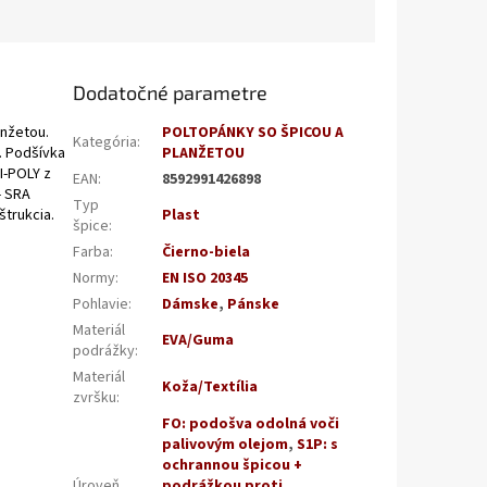
Dodatočné parametre
anžetou.
POLTOPÁNKY SO ŠPICOU A
Kategória
:
. Podšívka
PLANŽETOU
I-POLY z
EAN
:
8592991426898
- SRA
Typ
štrukcia.
Plast
špice
:
Farba
:
Čierno-biela
Normy
:
EN ISO 20345
Pohlavie
:
Dámske
,
Pánske
Materiál
EVA/Guma
podrážky
:
Materiál
Koža/Textília
zvršku
:
FO: podošva odolná voči
palivovým olejom
,
S1P: s
ochrannou špicou +
Úroveň
podrážkou proti