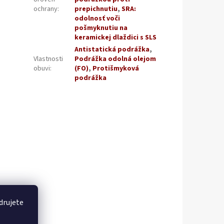
ochrany
:
prepichnutiu
,
SRA:
odolnosť voči
pošmyknutiu na
keramickej dlaždici s SLS
Antistatická podrážka
,
Vlastnosti
Podrážka odolná olejom
obuvi
:
(FO)
,
Protišmyková
podrážka
drujete