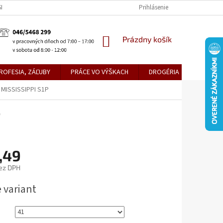
KE TEPLICE
PREDAJŇA PRIEVIDZA
DOPRAVA A PLATBY
Prihlásenie
OBCH
NÁKUPNÝ
Prázdny košík
KOŠÍK
ROFESIA, ZÁĽUBY
PRÁCE VO VÝŠKACH
DROGÉRIA
METLY,
MISSISSIPPI S1P
P
,49
ez DPH
ová
 variant