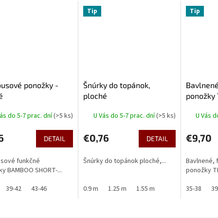
Tip
Tip
usové ponožky -
Šnúrky do topánok,
Bavlnené
é
ploché
ponožky
ás do 5-7 prac. dní
(>5 ks)
U Vás do 5-7 prac. dní
(>5 ks)
U Vás d
6
€0,76
€9,70
DETAIL
DETAIL
sové funkčné
Šnúrky do topánok ploché,...
Bavlnené, 
ky BAMBOO SHORT-...
ponožky TER
39-42
43-46
0.9 m
1.25 m
1.55 m
35-38
39