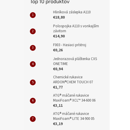
Top 10 produktov
Hliníková záslepka A110
€18,80
Polospojka A110 s vonkajším
závitom
€14,90
F003 - Hasiaci prístroj
€0,26
Jednorazová pláštenka CXS
ONETIME
€0,94
Chemické rukavice
ARDON®CHEM TOUCH 07
€1,77
ATG® máčané rukavice
MaxiFoam® XCL™ 34-600 06
€3,11
ATG® máčané rukavice
MaxiFoam® LITE 34-900 05
€3,19