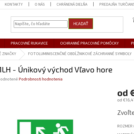
KONTAKTY
O NÁS
CHRÁNENÁ DIELŇA
PREDAJŇA TURČIANS
HĽADAŤ
PRACOVNÉ RUKAVICE
OCHRANNÉ PRACOVNÉ POMÔCKY
P
É ZNAČKY
FOTOLUMINISCENČNÉ OBDĹŽNIKOVÉ ZÁCHRANNÉ SYMBOLY
1LH - Únikový východ Vľavo hore
merné
odnotené
Podrobnosti hodnotenia
otenie
od
uktu
od
€16,4
Jednotk
Zvoľte
cena:
dičiek.
ROZMER (