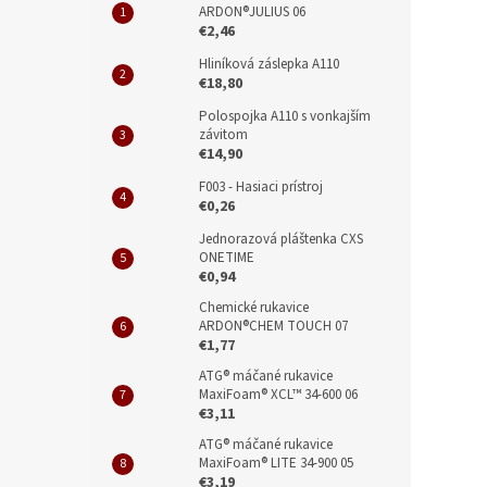
ARDON®JULIUS 06
€2,46
Hliníková záslepka A110
€18,80
Polospojka A110 s vonkajším
závitom
€14,90
F003 - Hasiaci prístroj
€0,26
Jednorazová pláštenka CXS
ONETIME
€0,94
Chemické rukavice
ARDON®CHEM TOUCH 07
€1,77
ATG® máčané rukavice
MaxiFoam® XCL™ 34-600 06
€3,11
ATG® máčané rukavice
MaxiFoam® LITE 34-900 05
€3,19