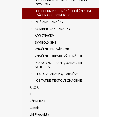
FOTOLUMINISCENČNÉ ZÁCHRANNÉ
SYMBOLY
FOTOLUMINISCENČNÉ OBDĹŽNIKOVÉ
ZÁCHRANNÉ SYMBOLY
POŽIARNE ZNAČKY
KOMBINOVANÉ ZNAČKY
ADR ZNAČKY
SYMBOLY GHS
ZNAČENIE PREVÁDZOK
ZNAČENIE ODPADOVÝCH NÁDOB
PÁSKY VÝSTRAŽNÉ, OZNAČENIE
SCHODOV...
TEXTOVÉ ZNAČKY, TABUĽKY
OSTATNÉ TEXTOVÉ ZNAČENIE
AKCIA
TIP
VÝPREDAJ
Cannis
VM Produkty