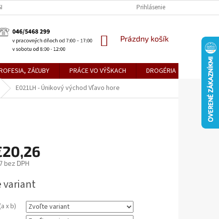
KE TEPLICE
PREDAJŇA PRIEVIDZA
DOPRAVA A PLATBY
Prihlásenie
OBCH
NÁKUPNÝ
Prázdny košík
KOŠÍK
ROFESIA, ZÁĽUBY
PRÁCE VO VÝŠKACH
DROGÉRIA
METLY,
E021LH - Únikový východ Vľavo hore
€20,26
7
bez DPH
ová
 variant
a x b)