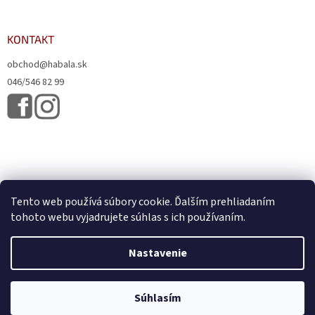
KONTAKT
obchod@habala.sk
046/546 82 99
Tento web používá súbory cookie. Ďalším prehliadaním
tohoto webu vyjadrujete súhlas s ich používaním.
Vytvoril Shoptet
& Verteco.sk
Nastavenie
Copyright 2026
HABALA, s.r.o.
. Všetky práva vyhradené.
Upraviť
Súhlasím
nastavenie cookies