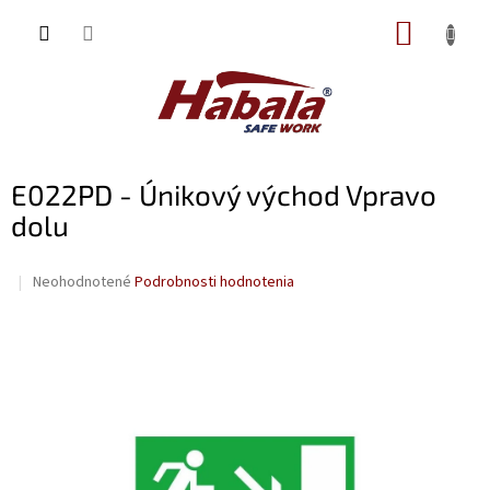
Prejsť
NÁKUP
na
obsah
KOŠÍK
E022PD - Únikový východ Vpravo
dolu
Priemerné
Neohodnotené
Podrobnosti hodnotenia
hodnotenie
produktu
je
0,0
z
5
hviezdičiek.