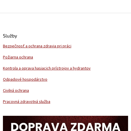
Z
á
p
ä
Služby
t
Bezpečnosť a ochrana zdravia pri práci
i
e
Požiarna ochrana
Kontrola a oprava hasiacich prístrojov a hydrantov
Odpadové hospodárstvo
Civilná ochrana
Pracovná zdravotná služba