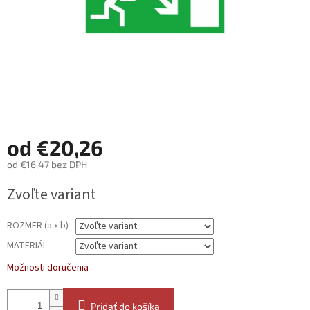
od
€20,26
od
€16,47
bez DPH
Jednotková
Zvoľte variant
cena:
ROZMER (a x b)
MATERIÁL
Možnosti doručenia
Pridať do košíka