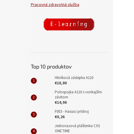
Pracovná zdravotná služba
Top 10 produktov
Hliníková záslepka A110
€18,80
Polospojka A110 s vonkajším
závitom
€14,90
F003 - Hasiaci prístroj
€0,26
Jednorazová pláštenka CXS
ONETIME