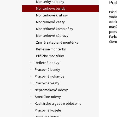
Montérky na traky
Pod
Monterkové bundy
Páns
Monterkové kraťasy
vodo
odol
Monterkové vesty
manž
Montérkové kombinézy
pomá
Montérkové súpravy
Farb
čier
Zimné zateplené montérky
Reflexné montérky
Pilčícke montérky
Reflexné odevy
Pracovné bundy
Pracovné nohavice
Pracovné vesty
Nepremokové odevy
Špeciálne odevy
Kuchárske a gastro oblečenie
Pracovné košele