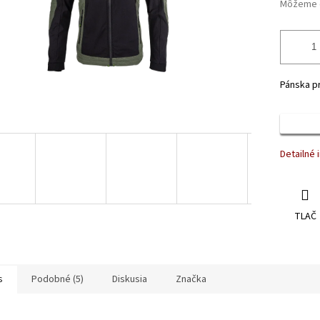
Môžeme d
Pánska p
Detailné 
TLAČ
s
Podobné (5)
Diskusia
Značka