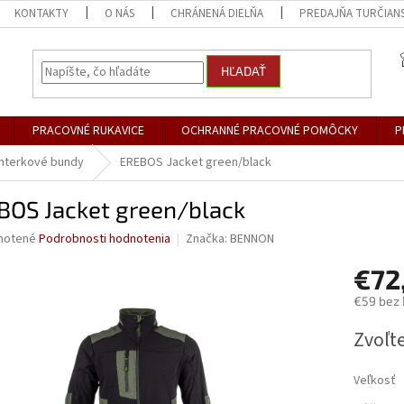
KONTAKTY
O NÁS
CHRÁNENÁ DIELŇA
PREDAJŇA TURČIANS
HĽADAŤ
PRACOVNÉ RUKAVICE
OCHRANNÉ PRACOVNÉ POMÔCKY
P
nterkové bundy
EREBOS Jacket green/black
BOS Jacket green/black
né
notené
Podrobnosti hodnotenia
Značka:
BENNON
nie
€72
u
€59 bez
Jednotk
Zvoľte
cena:
iek.
Veľkosť