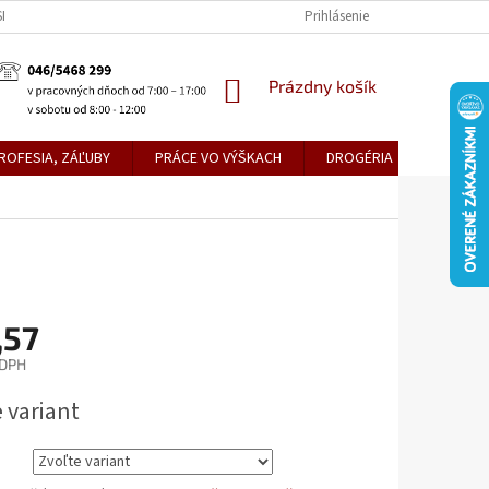
KE TEPLICE
PREDAJŇA PRIEVIDZA
DOPRAVA A PLATBY
Prihlásenie
OBCH
NÁKUPNÝ
Prázdny košík
KOŠÍK
ROFESIA, ZÁĽUBY
PRÁCE VO VÝŠKACH
DROGÉRIA
METLY,
,57
 DPH
ová
 variant