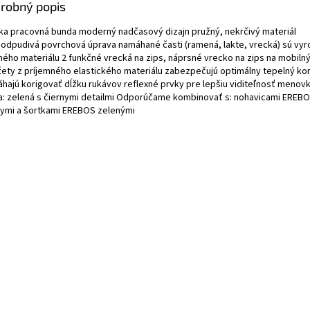
robný popis
ka pracovná bunda moderný nadčasový dizajn pružný, nekrčivý materiál
odpudivá povrchová úprava namáhané časti (ramená, lakte, vrecká) sú vy
ného materiálu 2 funkčné vrecká na zips, náprsné vrecko na zips na mobilný
ety z príjemného elastického materiálu zabezpečujú optimálny tepelný ko
hajú korigovať dĺžku rukávov reflexné prvky pre lepšiu viditeľnosť menovk
a: zelená s čiernymi detailmi Odporúčame kombinovať s: nohavicami EREBO
nymi a šortkami EREBOS zelenými