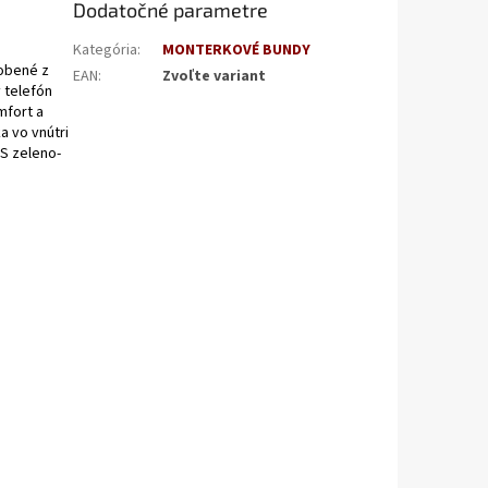
Dodatočné parametre
Kategória
:
MONTERKOVÉ BUNDY
robené z
EAN
:
Zvoľte variant
 telefón
mfort a
a vo vnútri
S zeleno-