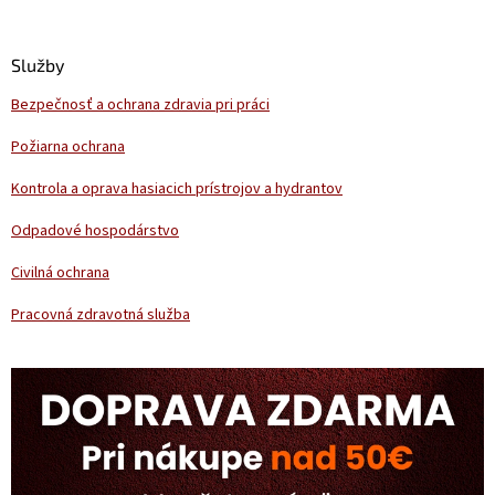
á
p
ä
Služby
t
Bezpečnosť a ochrana zdravia pri práci
i
e
Požiarna ochrana
Kontrola a oprava hasiacich prístrojov a hydrantov
Odpadové hospodárstvo
Civilná ochrana
Pracovná zdravotná služba