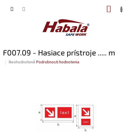
Prejsť
NÁKUP
na
obsah
KOŠÍK
F007.09 - Hasiace prístroje ..... m
Priemerné
Neohodnotené
Podrobnosti hodnotenia
hodnotenie
produktu
je
0,0
z
5
hviezdičiek.