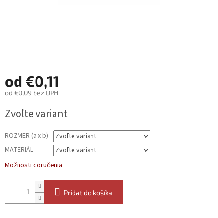
od
€0,11
od
€0,09
bez DPH
Jednotková
Zvoľte variant
cena:
ROZMER (a x b)
MATERIÁL
Možnosti doručenia
Pridať do košíka