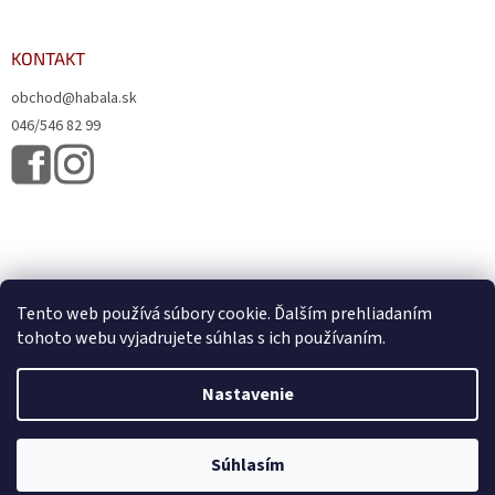
KONTAKT
obchod@habala.sk
046/546 82 99
Tento web používá súbory cookie. Ďalším prehliadaním
tohoto webu vyjadrujete súhlas s ich používaním.
Vytvoril Shoptet
& Verteco.sk
Nastavenie
Copyright 2026
HABALA, s.r.o.
. Všetky práva vyhradené.
Upraviť
Súhlasím
nastavenie cookies