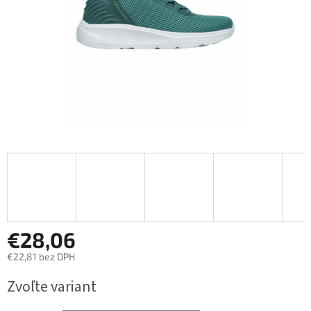
€28,06
€22,81 bez DPH
Jednotková
Zvoľte variant
cena: