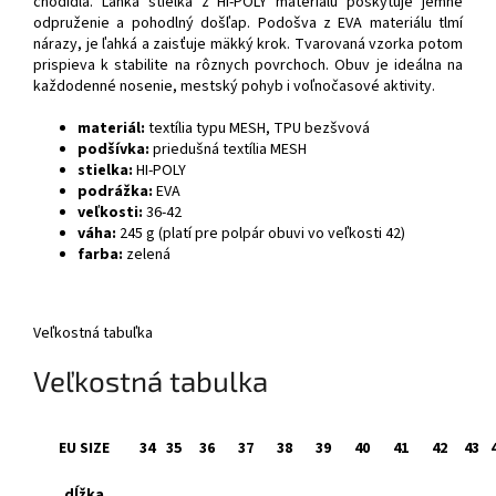
chodidla. Ľahká stielka z HI-POLY materiálu poskytuje jemné
odpruženie a pohodlný došľap. Podošva z EVA materiálu tlmí
nárazy, je ľahká a zaisťuje mäkký krok. Tvarovaná vzorka potom
prispieva k stabilite na rôznych povrchoch. Obuv je ideálna na
každodenné nosenie, mestský pohyb i voľnočasové aktivity.
materiál:
textília typu MESH, TPU bezšvová
podšívka:
priedušná textília MESH
stielka:
HI-POLY
podrážka:
EVA
veľkosti:
36-42
váha:
245 g (platí pre polpár obuvi vo veľkosti 42)
farba:
zelená
Veľkostná tabuľka
Veľkostná tabulka
EU SIZE
34
35
36
37
38
39
40
41
42
43
dĺžka