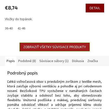
€8,74
DETAIL
Vložky do topánok.
36-40
41-46
ZOBRAZIŤ VŠETKY SÚVISIACE PRODUKTY
Popis
Podobné (8)
Súvisiace súbory (1)
Diskusia
Značka
Podrobný popis
Ľahká voľnočasová obuv s priedušným zvrškom z textílie mesh,
ktorá zaisťuje výbornú ventiláciu a pohodlie aj pri celodennom
nosení. Bezšvíkové TPU vystuženie v namáhaných častiach
zvyšuje stabilitu a odolnosť bez toho, aby obmedzovalo
flexibilitu. Vnútorná podšívka z mäkkej, priedušnej sieťoviny
pomáha odvádzať vlhkosť a udržuje príjemnú klímu okolo