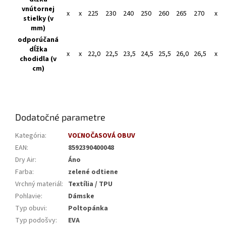
vnútornej
x
x
225
230
240
250
260
265
270
x
stielky (v
mm)
odporúčaná
dĺžka
x
x
22,0
22,5
23,5
24,5
25,5
26,0
26,5
x
chodidla (v
cm)
Dodatočné parametre
Kategória
:
VOĽNOČASOVÁ OBUV
EAN
:
8592390400048
Dry Air
:
Áno
Farba
:
zelené odtiene
Vrchný materiál
:
Textília / TPU
Pohlavie
:
Dámske
Typ obuvi
:
Poltopánka
Typ podošvy
:
EVA