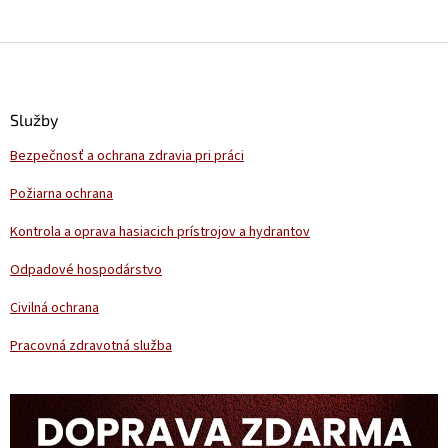
Z
á
p
ä
Služby
t
Bezpečnosť a ochrana zdravia pri práci
i
e
Požiarna ochrana
Kontrola a oprava hasiacich prístrojov a hydrantov
Odpadové hospodárstvo
Civilná ochrana
Pracovná zdravotná služba