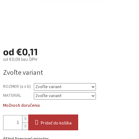
od
€0,11
od
€0,09
bez DPH
Jednotková
Zvoľte variant
cena:
ROZMER (a x b)
MATERIÁL
Možnosti doručenia
Pridať do košíka