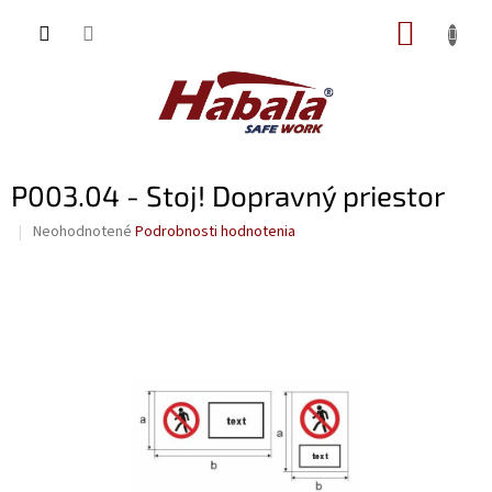
Prejsť
NÁKUP
na
obsah
KOŠÍK
P003.04 - Stoj! Dopravný priestor
Priemerné
Neohodnotené
Podrobnosti hodnotenia
hodnotenie
produktu
je
0,0
z
5
hviezdičiek.