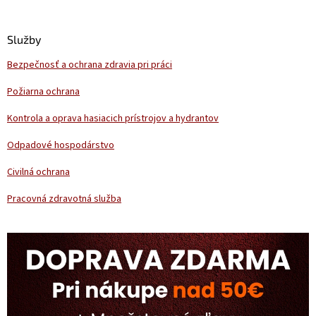
á
p
ä
Služby
t
Bezpečnosť a ochrana zdravia pri práci
i
e
Požiarna ochrana
Kontrola a oprava hasiacich prístrojov a hydrantov
Odpadové hospodárstvo
Civilná ochrana
Pracovná zdravotná služba