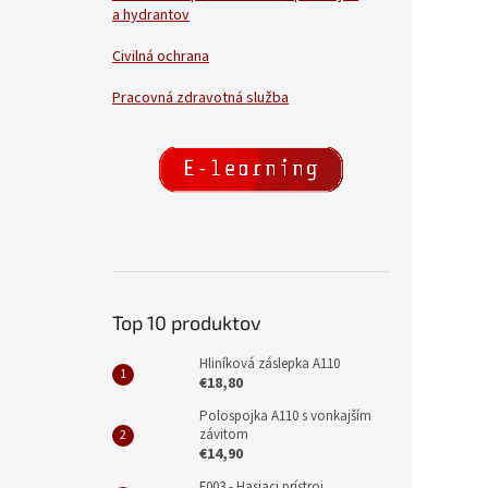
a hydrantov
Civilná ochrana
Pracovná zdravotná služba
Top 10 produktov
Hliníková záslepka A110
€18,80
Polospojka A110 s vonkajším
závitom
€14,90
F003 - Hasiaci prístroj