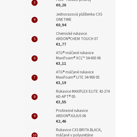
€0,26
Jednorazová pláštenka CXS
ONETIME
€0,94
Chemické rukavice
ARDON®CHEM TOUCH 07
€1,77
ATG® máčané rukavice
MaxiFoam® XCL™ 34-600 06
€3,11
ATG® máčané rukavice
MaxiFoam® LITE 34-900 05
€3,19
Rukavice MAXIFLEX ELITE 42-274
AD-APT® 05
€3,55
Protirezné rukavice
ARDON®JULIUS 06
€2,46
Rukavice CXS BRITA BLACK,
máčané v polyuretáne