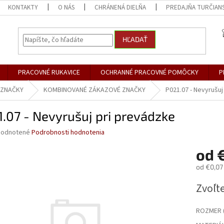
KONTAKTY
O NÁS
CHRÁNENÁ DIELŇA
PREDAJŇA TURČIANS
HĽADAŤ
PRACOVNÉ RUKAVICE
OCHRANNÉ PRACOVNÉ POMÔCKY
P
 ZNAČKY
KOMBINOVANÉ ZÁKAZOVÉ ZNAČKY
P021.07 - Nevyrušuj
.07 - Nevyrušuj pri prevádzke
merné
odnotené
Podrobnosti hodnotenia
otenie
od
uktu
od
€0,07
Jednotk
Zvoľte
cena:
dičiek.
ROZMER (