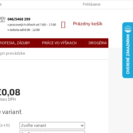
KE TEPLICE
PREDAJŇA PRIEVIDZA
DOPRAVA A PLATBY
Prihlásenie
OBCH
NÁKUPNÝ
Prázdny košík
KOŠÍK
ROFESIA, ZÁĽUBY
PRÁCE VO VÝŠKACH
DROGÉRIA
METLY,
 pri prevádzke
€0,08
bez DPH
ová
 variant
a x b)