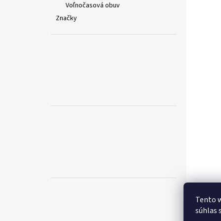
Voľnočasová obuv
Značky
Tento w
súhlas 