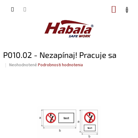
Prejsť
NÁKUP
na
obsah
KOŠÍK
P010.02 - Nezapínaj! Pracuje sa
Priemerné
Neohodnotené
Podrobnosti hodnotenia
hodnotenie
produktu
je
0,0
z
5
hviezdičiek.