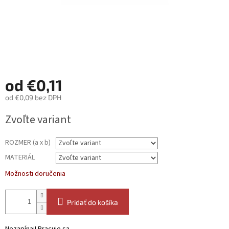
od
€0,11
od
€0,09
bez DPH
Jednotková
Zvoľte variant
cena:
ROZMER (a x b)
MATERIÁL
Možnosti doručenia
Pridať do košíka