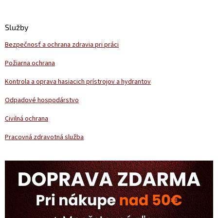
á
p
ä
Služby
t
Bezpečnosť a ochrana zdravia pri práci
i
e
Požiarna ochrana
Kontrola a oprava hasiacich prístrojov a hydrantov
Odpadové hospodárstvo
Civilná ochrana
Pracovná zdravotná služba