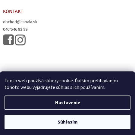
KONTAKT
obchod@habala.sk
046/546 82 99
Tento web používá súbory cookie. Ďalším prehliadaním
tohoto webu vyjadrujete súhlas s ich používaním.
Vytvoril Shoptet
& Verteco.sk
Nastavenie
Copyright 2026
HABALA, s.r.o.
. Všetky práva vyhradené.
Upraviť
Súhlasím
nastavenie cookies