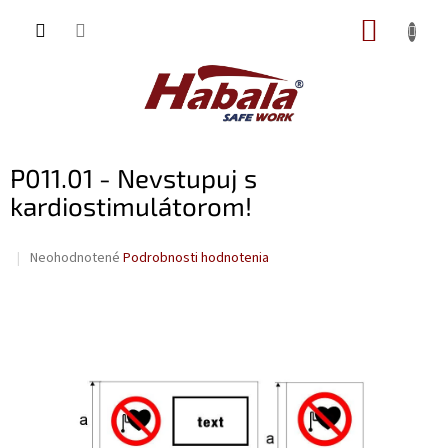
Prejsť
NÁKUP
na
obsah
KOŠÍK
P011.01 - Nevstupuj s
kardiostimulátorom!
Priemerné
Neohodnotené
Podrobnosti hodnotenia
hodnotenie
produktu
je
0,0
z
5
hviezdičiek.