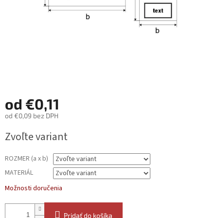
od
€0,11
od
€0,09
bez DPH
Jednotková
Zvoľte variant
cena:
ROZMER (a x b)
MATERIÁL
Možnosti doručenia
Pridať do košíka