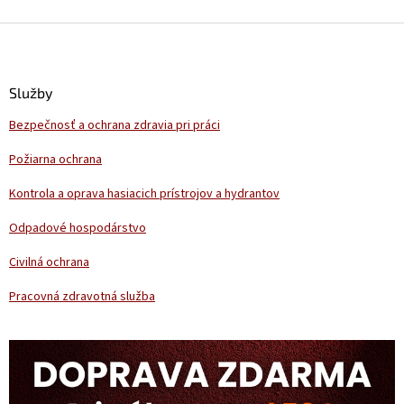
Z
á
p
ä
Služby
t
Bezpečnosť a ochrana zdravia pri práci
i
e
Požiarna ochrana
Kontrola a oprava hasiacich prístrojov a hydrantov
Odpadové hospodárstvo
Civilná ochrana
Pracovná zdravotná služba