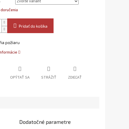
L
 doručenia
Pridať do košíka
ňa požiaru
informácie
OPÝTAŤ SA
STRÁŽIŤ
ZDIEĽAŤ
Dodatočné parametre