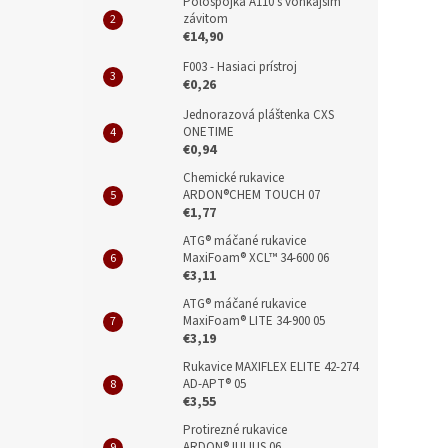
Polospojka A110 s vonkajším
závitom
€14,90
F003 - Hasiaci prístroj
€0,26
Jednorazová pláštenka CXS
ONETIME
€0,94
Chemické rukavice
ARDON®CHEM TOUCH 07
€1,77
ATG® máčané rukavice
MaxiFoam® XCL™ 34-600 06
€3,11
ATG® máčané rukavice
MaxiFoam® LITE 34-900 05
€3,19
Rukavice MAXIFLEX ELITE 42-274
AD-APT® 05
€3,55
Protirezné rukavice
ARDON®JULIUS 06