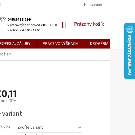
KE TEPLICE
PREDAJŇA PRIEVIDZA
DOPRAVA A PLATBY
Prihlásenie
OBCH
NÁKUPNÝ
Prázdny košík
KOŠÍK
ROFESIA, ZÁĽUBY
PRÁCE VO VÝŠKACH
DROGÉRIA
METLY,
požiaru
0,11
bez DPH
ová
 variant
a x b)