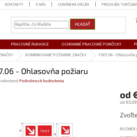
KONTAKTY
O NÁS
CHRÁNENÁ DIELŇA
PREDAJŇA TURČIANS
HĽADAŤ
PRACOVNÉ RUKAVICE
OCHRANNÉ PRACOVNÉ POMÔCKY
P
ZNAČKY
KOMBINOVANÉ POŽIARNE ZNAČKY
F007.06 - Ohlasovňa 
7.06 - Ohlasovňa požiaru
merné
odnotené
Podrobnosti hodnotenia
otenie
od
€
uktu
od
€0,09
Jednotk
Zvoľte
cena:
dičiek.
ROZMER (