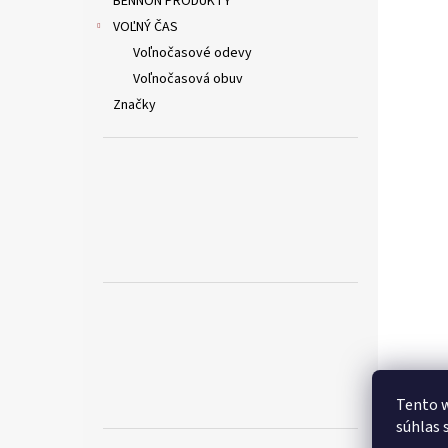
BENNON PRODUKTY
VOĽNÝ ČAS
Voľnočasové odevy
Voľnočasová obuv
Značky
Tento w
súhlas 